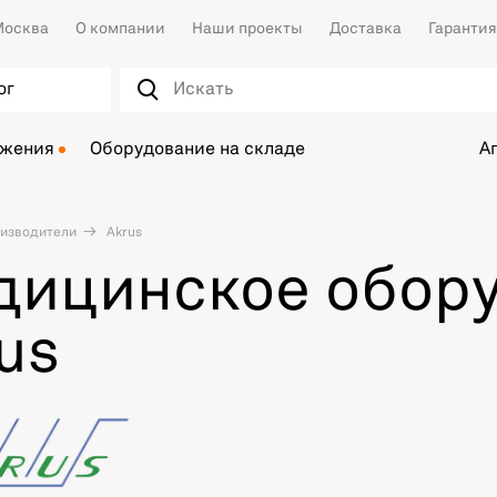
осква
О компании
Наши проекты
Доставка
Гарантия
ог
ожения
Оборудование на складе
А
изводители
Akrus
дицинское обор
us