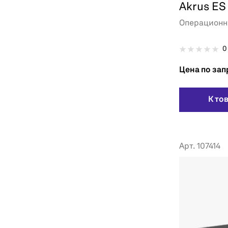
Akrus ES
Операционн
0
Цена по зап
К то
Арт. 107414