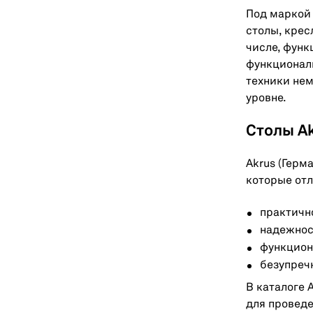
Под маркой
столы, крес
числе, функ
функциональ
техники нем
уровне.
Столы Ak
Akrus (Герм
которые от
практичн
надежнос
функцион
безупреч
В каталоге 
для проведе