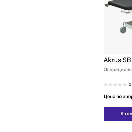
Akrus SB
Операционн
0
Цена по зап
К то