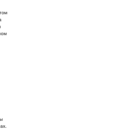
 том
а
и
мом
ны
ах.