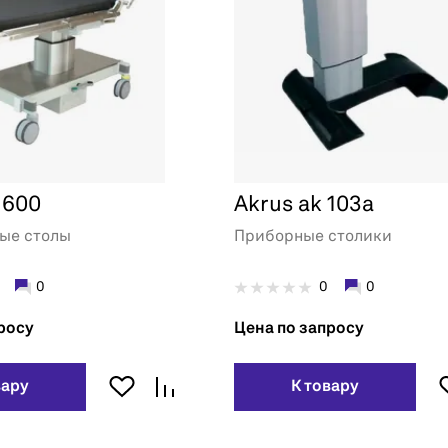
 600
Akrus ak 103a
ые столы
Приборные столики
0
0
0
росу
Цена по запросу
вару
К товару