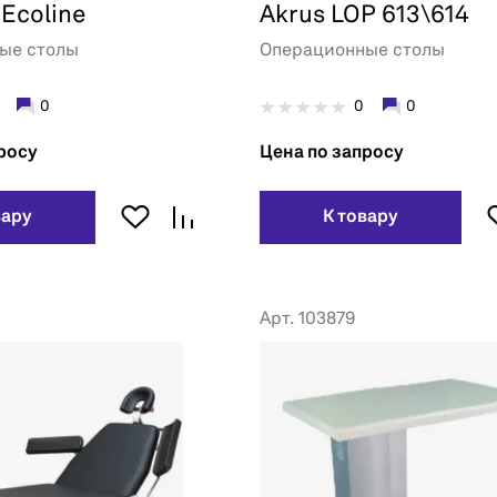
 Ecoline
Akrus LOP 613\614
ые столы
Операционные столы
0
0
0
росу
Цена по запросу
вару
К товару
Арт. 103879