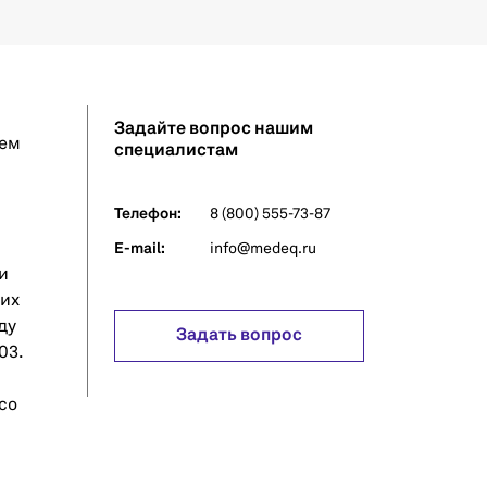
Задайте вопрос нашим
сем
специалистам
Телефон:
8 (800) 555-73-87
E-mail:
info@medeq.ru
и
гих
ду
Задать вопрос
03.
со