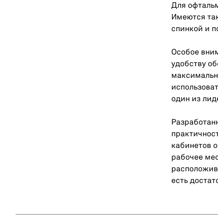
Для офталь
Имеются та
спинкой и 
Особое вним
удобству об
максимально
использоват
один из лид
Разработанн
практичност
кабинетов о
рабочее мес
расположив 
есть достат