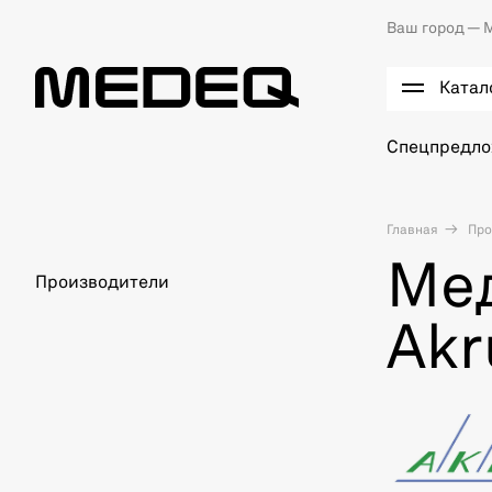
Ваш город —
М
Катал
Спецпредл
Главная
Про
Ме
Производители
Akr