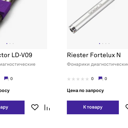
ctor LD-V09
Riester Fortelux N
иагностические
Фонарики диагностически
0
0
0
росу
Цена по запросу
вару
К товару