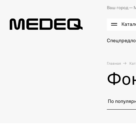
Ваш город —
М
Катал
Спецпредл
Главная
Кат
Фон
По популяр