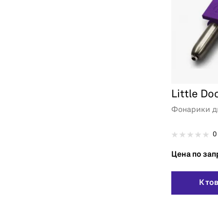
Little Do
Фонарики д
0
Цена по зап
К то