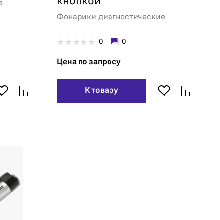
кнопкой
е
Фонарики диагностические
0
0
Цена по запросу
К товару