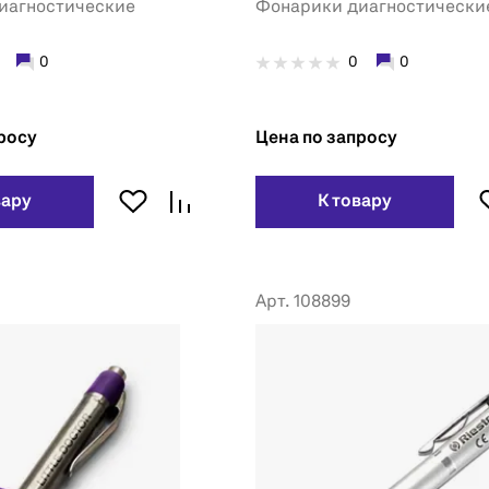
иагностические
Фонарики диагностически
0
0
0
росу
Цена по запросу
вару
К товару
Арт. 108899