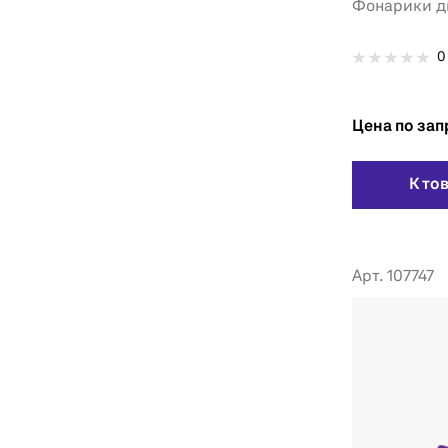
Фонарики д
0
Цена по зап
К то
Арт. 107747