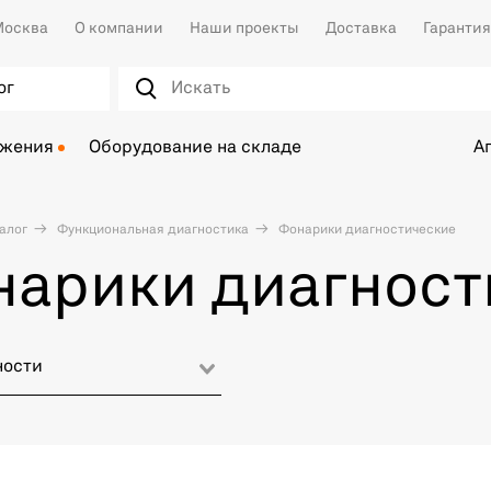
осква
О компании
Наши проекты
Доставка
Гарантия
ог
ожения
Оборудование на складе
А
алог
Функциональная диагностика
Фонарики диагностические
арики диагност
ности