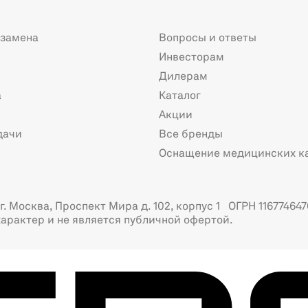
 замена
Вопросы и ответы
Инвесторам
Дилерам
а
Каталог
Акции
дачи
Все бренды
Оснащение медицинских к
. Москва, Проспект Мира д. 102, корпус 1 ОГРН 116774647
арактер и не является публичной офертой.