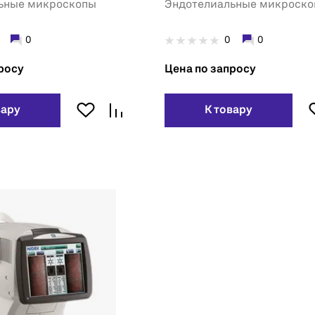
ьные микроскопы
Эндотелиальные микроск
0
0
0
росу
Цена по запросу
вару
К товару