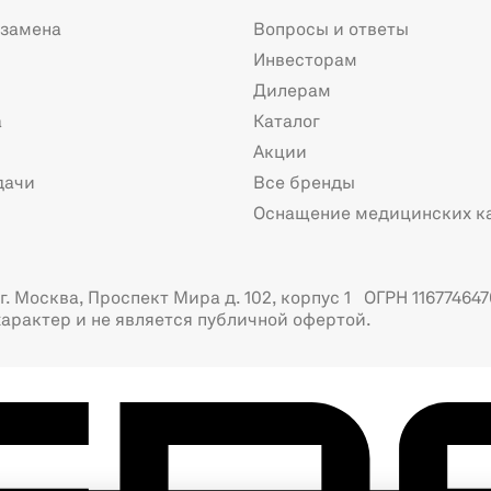
 замена
Вопросы и ответы
Инвесторам
Дилерам
а
Каталог
Акции
дачи
Все бренды
Оснащение медицинских к
. Москва, Проспект Мира д. 102, корпус 1 ОГРН 116774647
арактер и не является публичной офертой.