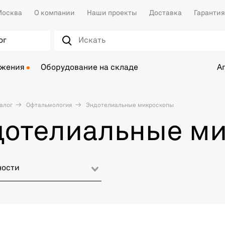
осква
О компании
Наши проекты
Доставка
Гарантия
ог
ожения
Оборудование на складе
А
алог
Офтальмология
Эндотелиальные микроскопы
дотелиальные м
ности