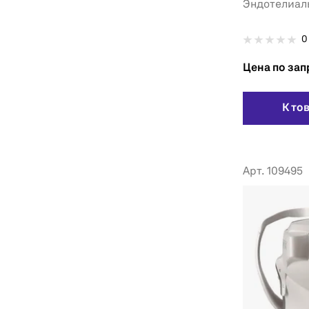
Эндотелиал
0
Цена по зап
К то
Арт. 109495