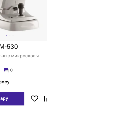
EM-530
ьные микроскопы
0
росу
вару