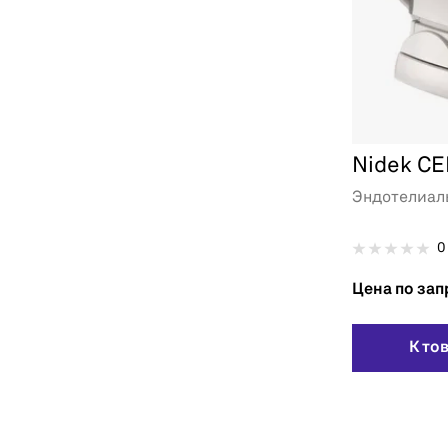
Nidek C
Эндотелиал
0
Цена по зап
К то