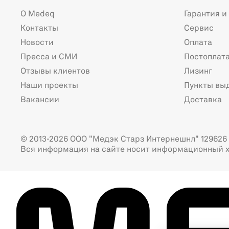
О Medeq
Гарантия и
Контакты
Сервис
Новости
Оплата
Пресса и СМИ
Постоплат
Отзывы клиентов
Лизинг
Наши проекты
Пункты вы
Вакансии
Доставка
© 2013-2026 ООО "Медэк Старз Интернешнл" 129626 г
Вся информация на сайте носит информационный х