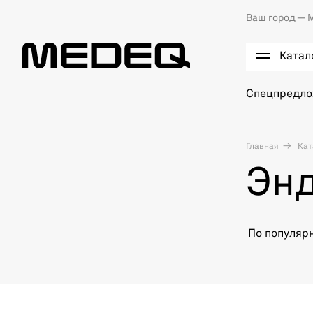
Ваш город —
М
Катал
Спецпредл
Главная
Кат
Эн
По популяр