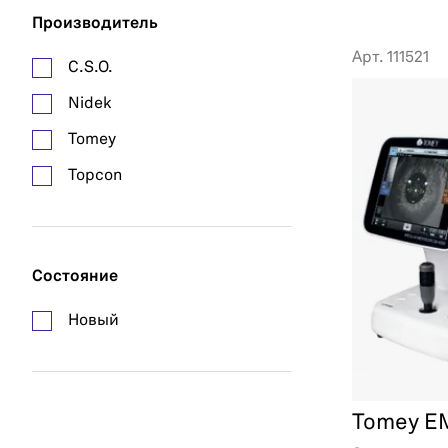
Производитель
Арт. 111521
C.S.O.
Nidek
Tomey
Topcon
Состояние
Новый
Tomey E