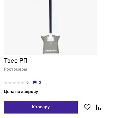
Твес РП
Ростомеры
0
0
Цена по запросу
К товару