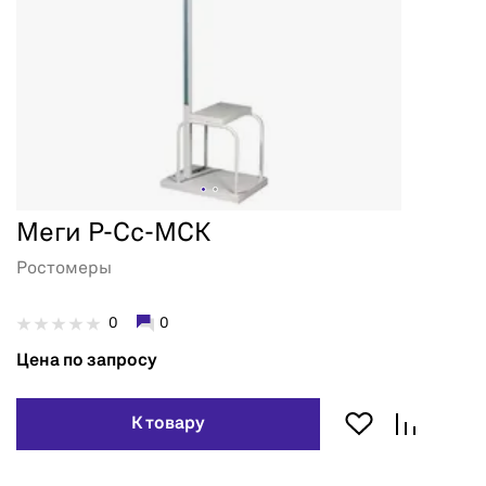
Меги Р-Сс-МСК
Ростомеры
0
0
Цена по запросу
К товару