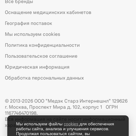
Все бренды
Оснащение медицинских кабинетов
География поставок
Мы используем cookies
Политика конфиденциальности
Пользовательское соглашение
Юридическая информация
Обработка персональных данных
© 2013-2026 ООО "Медэк Старз Интернешнл" 129626
г. Москва, Проспект Мира д. 102, корпус 1 ОГРН
1167746470198.
Вся информация на сайте носит информационный
Мы используем файлы
cookies
для обеспечения
характер и не является публичной офертой.
работы сайта, анализа и улучшения сервисов.
Продолжая пользоваться сайтом, вы