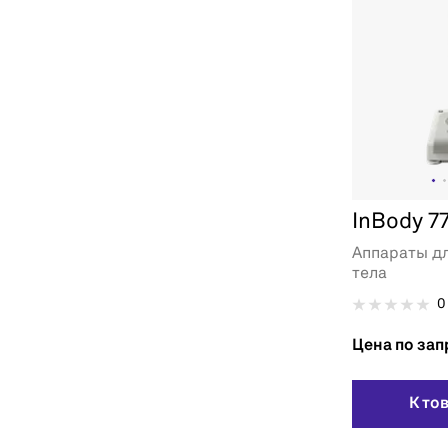
InBody 7
Аппараты д
тела
0
Цена по зап
К то