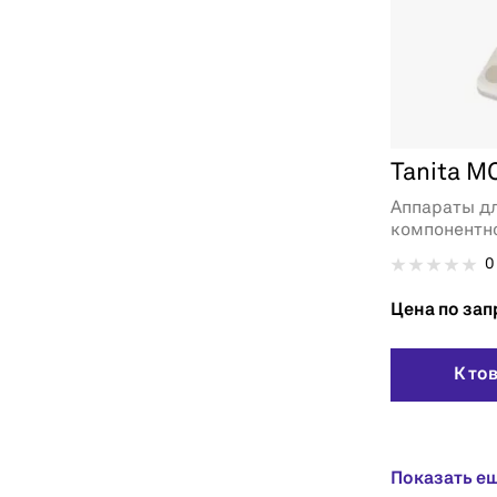
Tanita M
Аппараты д
компонентно
0
Цена по зап
К то
Показать е