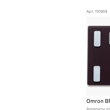
Арт. 110959
Omron B
Аппараты д