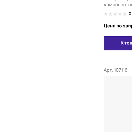
компонентно
0
Цена по зап
К то
Арт. 107116