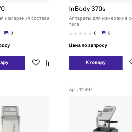
70
InBody 370s
ля измерения состава
Аппараты для измерения с
тела
0
0
0
росу
Цена по запросу
вару
К товару
Арт. 111997