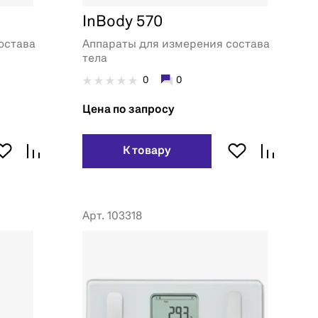
InBody 570
остава
Аппараты для измерения состава
тела
0
0
Цена по запросу
К товару
Арт. 103318