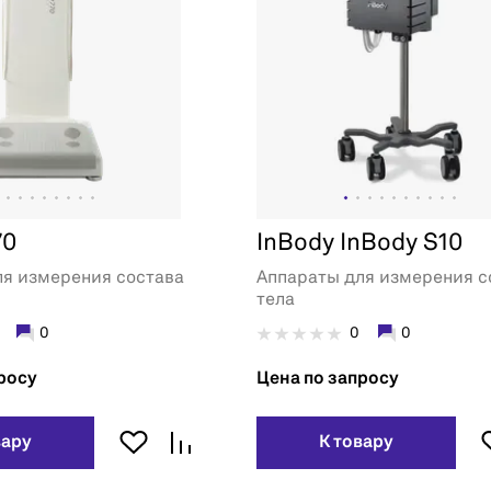
70
InBody InBody S10
ля измерения состава
Аппараты для измерения с
тела
0
0
0
росу
Цена по запросу
вару
К товару