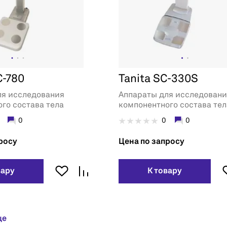
C-780
Tanita SC-330S
ля исследования
Аппараты для исследован
го состава тела
компонентного состава тел
0
0
0
росу
Цена по запросу
вару
К товару
ще