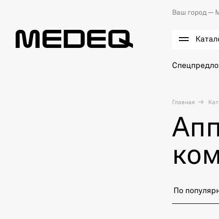
Ваш город —
М
Катал
Спецпредл
Главная
Кат
Апп
ком
По популяр