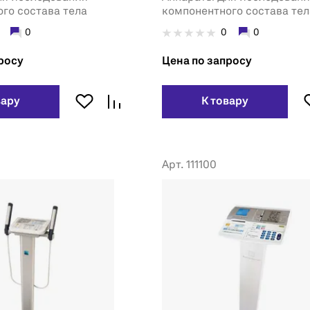
го состава тела
компонентного состава тел
0
0
0
росу
Цена по запросу
вару
К товару
Арт. 111100