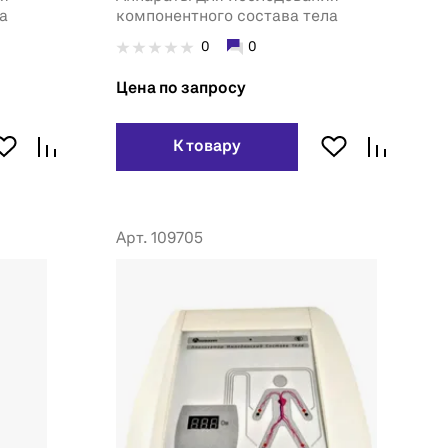
а
компонентного состава тела
0
0
Цена по запросу
К товару
Арт. 109705