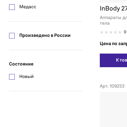
Медасс
InBody 2
Аппараты д
тела
0
Произведено в России
Цена по зап
К то
Состояние
Новый
Арт. 109253