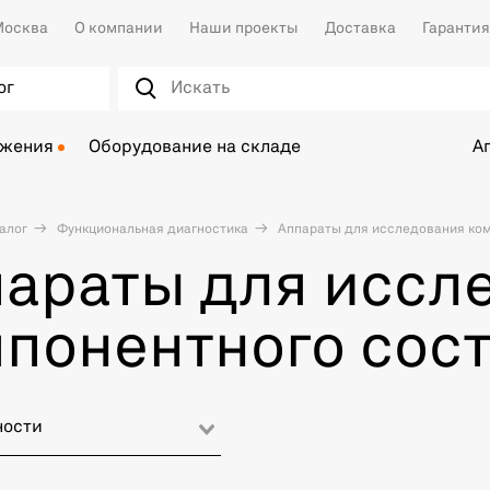
осква
О компании
Наши проекты
Доставка
Гарантия
ог
ожения
Оборудование на складе
А
алог
Функциональная диагностика
Аппараты для исследования ком
араты для иссл
понентного сост
ности