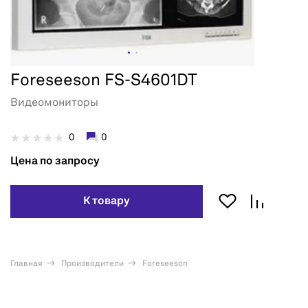
Foreseeson FS-S4601DT
Видеомониторы
0
0
Цена по запросу
К товару
Главная
Производители
Foreseeson