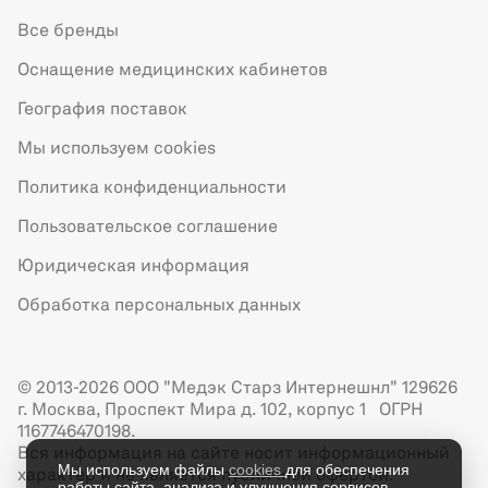
Все бренды
Оснащение медицинских кабинетов
География поставок
Мы используем cookies
Политика конфиденциальности
Пользовательское соглашение
Юридическая информация
Обработка персональных данных
© 2013-2026 ООО "Медэк Старз Интернешнл" 129626
г. Москва, Проспект Мира д. 102, корпус 1 ОГРН
1167746470198.
Вся информация на сайте носит информационный
Мы используем файлы
cookies
для обеспечения
характер и не является публичной офертой.
работы сайта, анализа и улучшения сервисов.