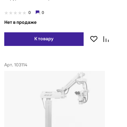
0
0
Нет в продаже
К товару
Арт. 103114