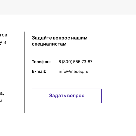
тов
Задайте вопрос нашим
у и
специалистам
Телефон:
8 (800) 555-73-87
E-mail:
info@medeq.ru
t
а,
Задать вопрос
и