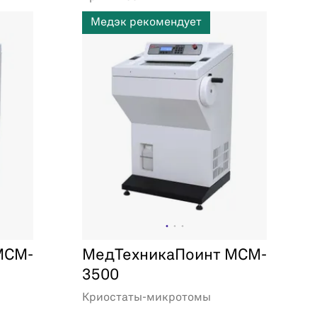
Медэк рекомендует
MCM-
МедТехникаПоинт MCM-
3500
Криостаты-микротомы