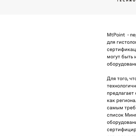
MtPoint - п
для гистоло
сертификаци
могут быть 
оборудован
Для того, ч
технологичн
предлагает 
как региона
самым треб
список Мин
оборудовани
сертифицир