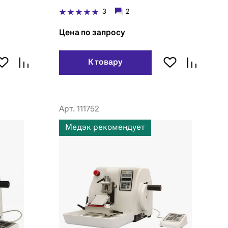
3
2
Цена по запросу
К товару
Арт. 111752
Медэк рекомендует