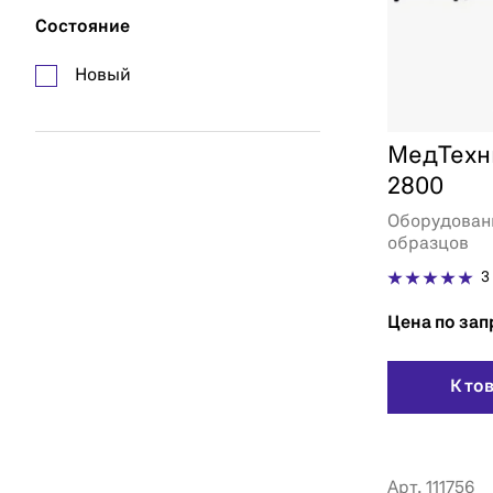
Состояние
Новый
МедТехн
2800
Оборудован
образцов
3
Цена по зап
К то
Арт. 111756