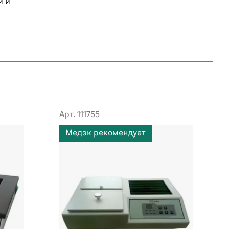
и и
Арт. 111755
Медэк рекомендует