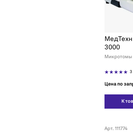
МедТехн
3000
Микротомы
3
Цена по зап
К то
Арт. 111774