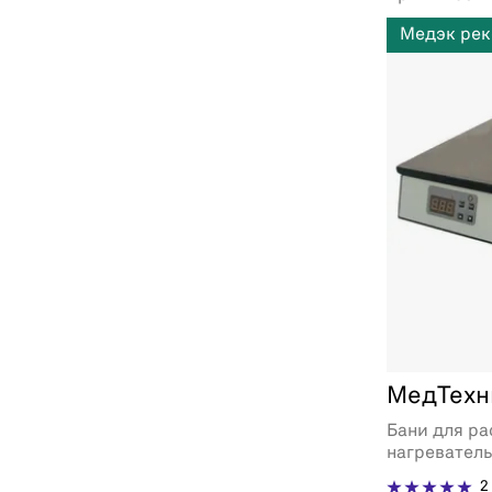
Медэк рек
МедТехн
Бани для ра
нагревател
2