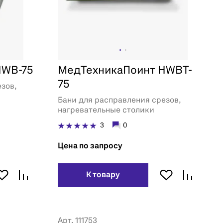
HWB-75
МедТехникаПоинт HWBT-
75
зов,
Бани для расправления срезов,
нагревательные столики
3
0
Цена по запросу
К товару
Арт. 111753