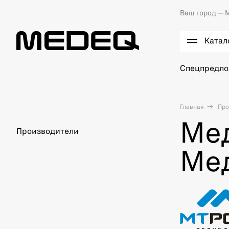
Ваш город —
М
Катал
Спецпредл
Главная
Про
Ме
Производители
Ме