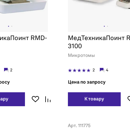
икаПоинт RMD-
МедТехникаПоинт 
3100
Микротомы
2
2
4
росу
Цена по запросу
вару
К товару
Арт. 111775