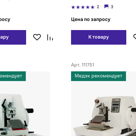
2
3
росу
Цена по запросу
вару
К товару
Арт. 111751
омендует
Медэк рекомендует