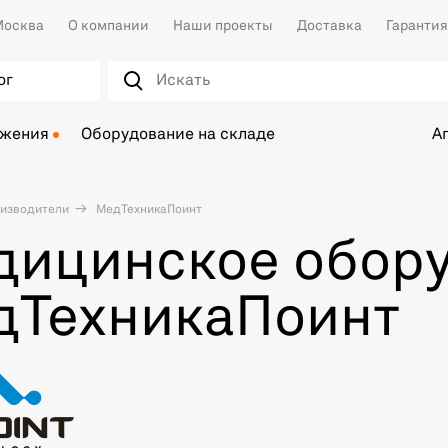
осква
О компании
Наши проекты
Доставка
Гарантия
ог
ожения
Оборудование на складе
А
изводители
МедТехникаПоинт
дицинское обор
дТехникаПоинт