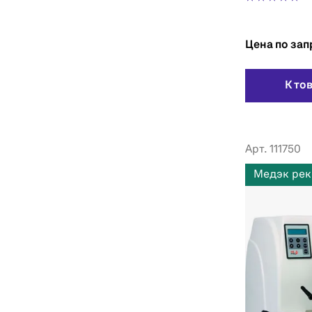
Цена по зап
К то
Арт. 111750
Медэк рек