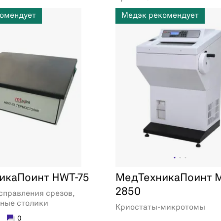
омендует
Медэк рекомендует
икаПоинт HWT-75
МедТехникаПоинт 
2850
справления срезов,
ьные столики
Криостаты-микротомы
0