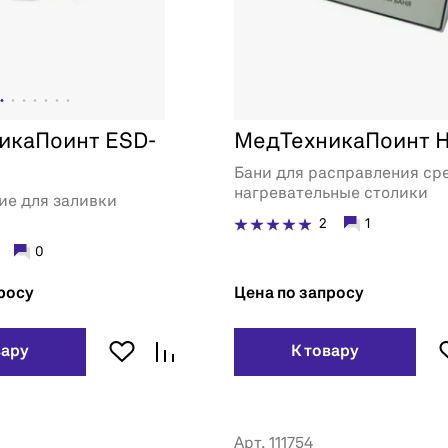
икаПоинт ESD-
МедТехникаПоинт 
Бани для расправления сре
нагревательные столики
ие для заливки
2
1
0
росу
Цена по запросу
вару
К товару
Арт. 111754