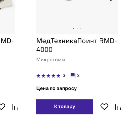
RMD-
МедТехникаПоинт RMD-
4000
Микротомы
3
2
Цена по запросу
К товару