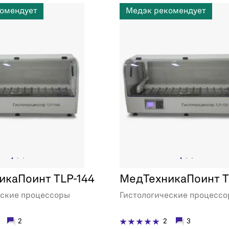
омендует
Медэк рекомендует
икаПоинт TLP-144
МедТехникаПоинт T
еские процессоры
Гистологические процесс
2
2
3