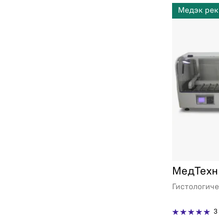
Медэк рек
МедТехн
Гистологич
3