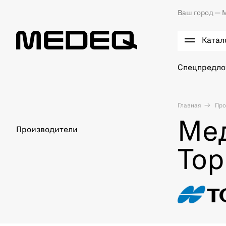
Ваш город —
М
Катал
Спецпредл
Главная
Про
Ме
Производители
Top