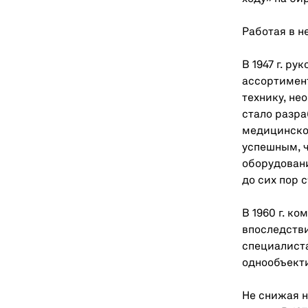
Работая в н
В 1947 г. р
ассортимен
технику, не
стало разра
медицинское
успешным, 
оборудовани
до сих пор 
В 1960 г. ко
впоследстви
специалиста
однообъекти
Не снижая 