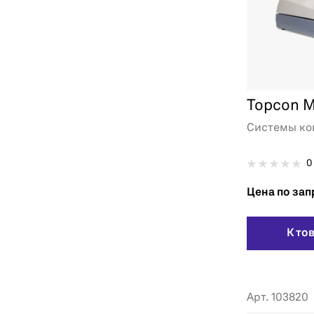
Topcon 
Системы ко
0
Цена по зап
К то
Арт. 103820