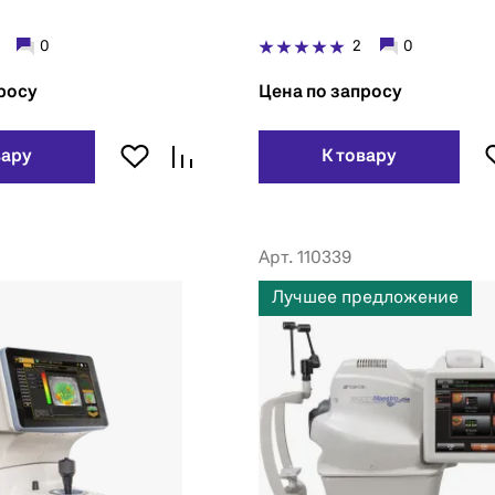
0
2
0
росу
Цена по запросу
вару
К товару
Арт. 110339
Лучшее предложение