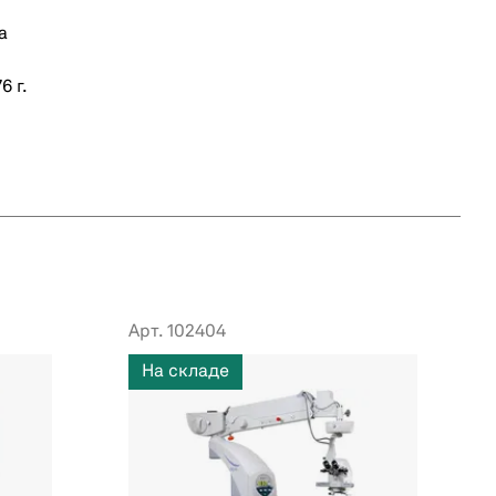
а
 г.
Арт. 102404
На складе