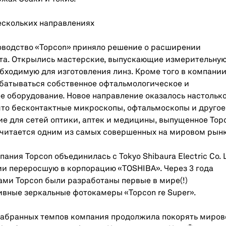
ескольких направлениях
уководство «Topcon» приняло решение о расширении
та. Открылись мастерские, выпускающие измерительну
обходимую для изготовления линз. Кроме того в компани
батываться собственное офтальмологическое и
 оборудование. Новое направление оказалось настольк
что бесконтактные микроскопы, офтальмоскопы и другое
е для сетей оптики, аптек и медицины, выпущенное Top
считается одним из самых совершенных на мировом рынк
мпания Topcon объединилась с Tokyo Shibaura Electric Co. L
и переросшую в корпорацию «TOSHIBA». Через 3 года
ми Topcon были разработаны первые в мире(!)
вные зеркальные фотокамеры «Topcon re Super».
набранных темпов компания продолжила покорять миров