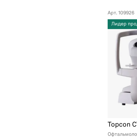
Арт. 109926
Лидер пр
Topcon C
Офтальмоло