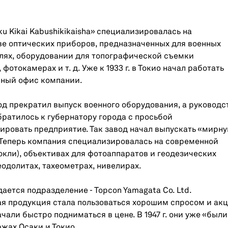
ku Kikai Kabushikikaisha» специализировалась на
е оптических приборов, предназначенных для военных
лях, оборудовании для топографической съемки
 фотокамерах и т. д. Уже к 1933 г. в Токио начал работать
вный офис компании.
авод прекратил выпуск военного оборудования, а руководс
ратилось к губернатору города с просьбой
ровать предприятие. Так завод начал выпускать «мирн
 Теперь компания специализировалась на современной
окли), объективах для фотоаппаратов и геодезических
еодолитах, тахеометрах, нивелирах.
здается подразделение - Topcon Yamagata Co. Ltd.
я продукция стала пользоваться хорошим спросом и ак
чали быстро подниматься в цене. В 1947 г. они уже «были
ржах Осаки и Токио.