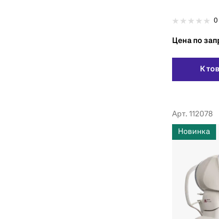
0
Цена по зап
К то
Арт. 112078
Новинка