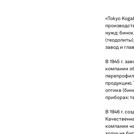
«Tokyo Koga
производств
нужд: бинок
(теодолиты),
завод и гла
В 1945 г. з
компании об
перепрофили
продукцию.
оптике (бин
приборах: т
В 1946 г. со
Качественна
компании на
ходу» на би