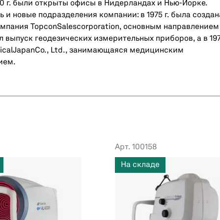
70 г. были открыты офисы в Нидерландах и Нью-Йорке.
 и новые подразделения компании: в 1975 г. была создан
мпания TopconSalescorporation, основным направлением
л выпуск геодезических измерительных приборов, а в 1976
icalJapanCo., Ltd., занимающаяся медицинским
ием.
Арт. 100158
На складе