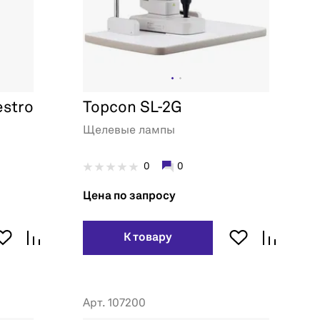
estro
Topcon SL-2G
Щелевые лампы
0
0
Цена по запросу
К товару
Арт. 107200