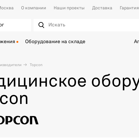
осква
О компании
Наши проекты
Доставка
Гарантия
ог
ожения
Оборудование на складе
А
изводители
Topcon
дицинское обор
con