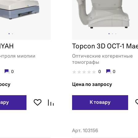
MYAH
Topcon 3D OCT-1 Ma
нтроля миопии
Оптические когерентные
томографы
0
0
0
росу
Цена по запросу
вару
К товару
Арт. 103156