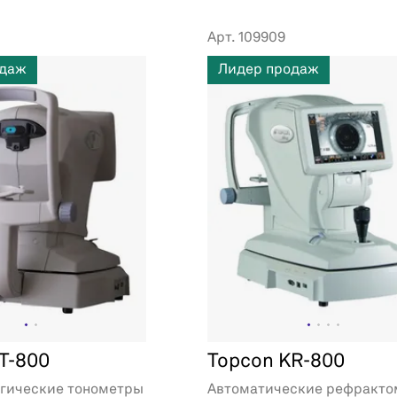
Арт. 109909
одаж
Лидер продаж
T-800
Topcon KR-800
гические тонометры
Автоматические рефракт