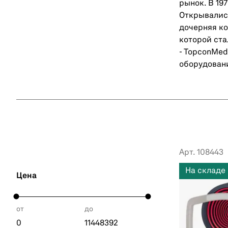
рынок. В 19
Открывались
дочерняя ко
которой ста
- TopconMed
оборудован
Арт. 108443
На складе
Цена
от
до