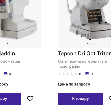
laddin
Topcon Dri Oct Trito
 биометры
Оптические когерентные
томографы
0
0
0
росу
Цена по запросу
вару
К товару