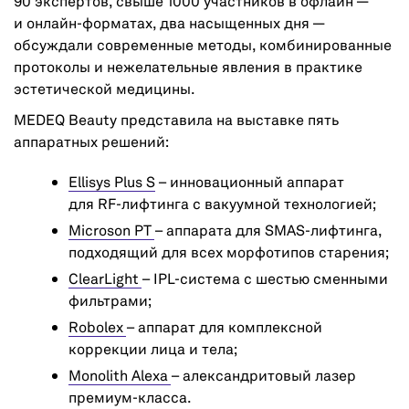
90 экспертов, свыше 1000 участников в офлайн —
и онлайн-форматах, два насыщенных дня —
обсуждали современные методы, комбинированные
протоколы и нежелательные явления в практике
эстетической медицины.
MEDEQ Beauty представила на выставке пять
аппаратных решений:
Ellisys Plus S
– инновационный аппарат
для RF-лифтинга с вакуумной технологией;
Microson PT
– аппарата для SMAS-лифтинга,
подходящий для всех морфотипов старения;
ClearLight
– IPL-система с шестью сменными
фильтрами;
Robolex
– аппарат для комплексной
коррекции лица и тела;
Monolith Alexa
– александритовый лазер
премиум-класса.