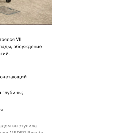
тоялся VII
клады, обсуждение
гий.
 сочетающий
 глубины;
я.
ладом выступила