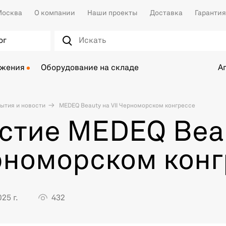
осква
О компании
Наши проекты
Доставка
Гарантия
ог
ожения
Оборудование на складе
А
ытия и новости
MEDEQ Beauty на VII Черноморском конгрессе
стие MEDEQ Beau
номорском конг
25 г.
432