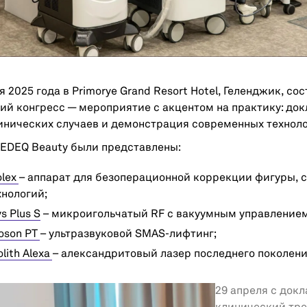
 2025 года в Primorye Grand Resort Hotel, Геленджик, сос
й конгресс — мероприятие с акцентом на практику: до
инических случаев и демонстрация современных техноло
MEDEQ Beauty были представлены:
lex
– аппарат для безоперационной коррекции фигуры,
хнологий;
ys Plus S
– микроигольчатый RF с вакуумным управлением
oson PT
– ультразвуковой SMAS-лифтинг;
lith Alexa
– александритовый лазер последнего поколени
29 апреля с док