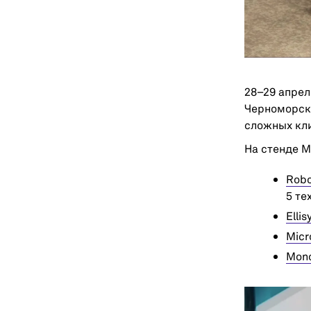
28–29 апреля
Черноморски
сложных кл
На стенде 
Robo
5 те
Ellis
Micr
Mono