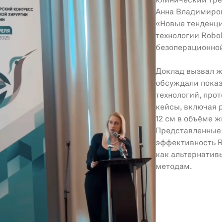
клинический тр
Анна Владимиров
«Новые тенденци
технологии Robo
безоперационно
Доклад вызвал ж
обсуждали показ
технологий, про
кейсы, включая р
12 см в объёме ж
Представленные
эффективность R
как альтернатив
методам.