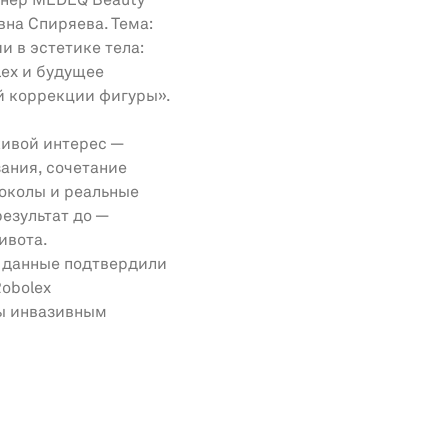
енер MEDEQ Beauty
на Спиряева. Тема:
и в эстетике тела:
lex и будущее
й коррекции фигуры».
ивой интерес —
ания, сочетание
токолы и реальные
езультат до —
ивота.
 данные подтвердили
obolex
ы инвазивным