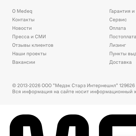
О Medeq
Гарантия и
Контакты
Сервис
Новости
Оплата
Пресса и СМИ
Постоплат
Отзывы клиентов
Лизинг
Наши проекты
Пункты вы
Вакансии
Доставка
© 2013-2026 ООО "Медэк Старз Интернешнл" 129626 г
Вся информация на сайте носит информационный х