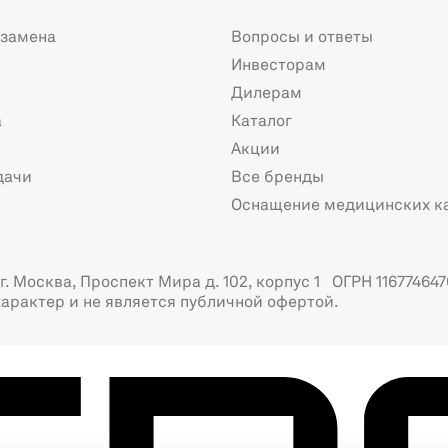
 замена
Вопросы и ответы
Инвесторам
Дилерам
а
Каталог
Акции
дачи
Все бренды
Оснащение медицинских к
. Москва, Проспект Мира д. 102, корпус 1 ОГРН 116774647
арактер и не является публичной офертой.