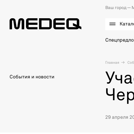
Ваш город —
М
Катал
Спецпредл
Главная
Соб
Уча
События и новости
Чер
29 апреля 20