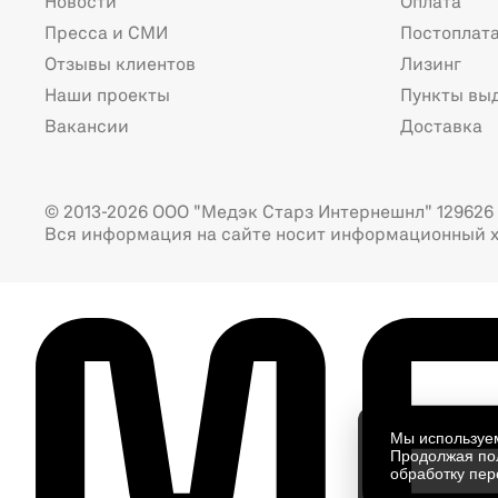
Новости
Оплата
Пресса и СМИ
Постоплат
Отзывы клиентов
Лизинг
Наши проекты
Пункты вы
Вакансии
Доставка
© 2013-2026 ООО "Медэк Старз Интернешнл" 129626 г
Вся информация на сайте носит информационный х
Мы использу
Продолжая пол
обработку пер