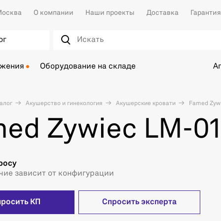
осква
О компании
Наши проекты
Доставка
Гарантия
ог
ожения
Оборудование на складе
А
алог
Акушерство и гинекология
Акушерские кровати
Famed Zywi
ed Zywiec LM-01
росу
чие зависит от конфигурации
просить КП
Спросить эксперта