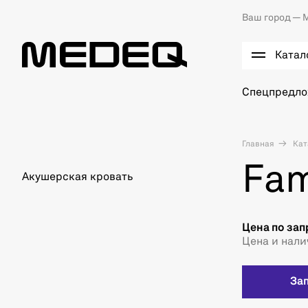
Ваш город —
М
Катал
Спецпредл
Главная
Кат
Fam
Акушерская кровать
Цена по зап
Цена и нали
За