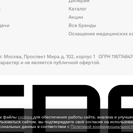
Дилерам
а
Каталог
Акции
дачи
Все бренды
Оснащение медицинских к
. Москва, Проспект Мира д. 102, корпус 1 ОГРН 116774647
арактер и не является публичной офертой.
ем файлы
cookies
для обеспечения работы сайта, анализа и улучше
ьзоваться сайтом, вы подтверждаете своё согласие на использован
сональных данных в соответствии с
Политикой конфиденциальност