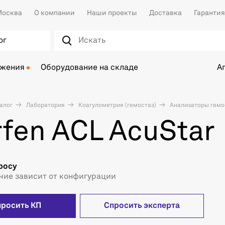
осква
О компании
Наши проекты
Доставка
Гарантия
ог
ожения
Оборудование на складе
А
алог
Лаборатория
Коагулометрия (гемостаз)
Анализаторы гемо
fen ACL AcuStar
росу
чие зависит от конфигурации
просить КП
Спросить эксперта