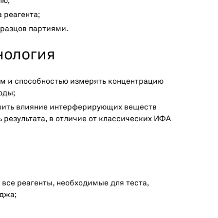
лю;
 реагента;
бразцов партиями.
нология
ом и способностью измерять концентрацию
оды;
чить влияние интерферирующих веществ
 результата, в отличие от классических ИФА
все реагенты, необходимые для теста,
джа;