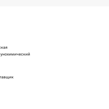
ская
мунохимический
тавщик