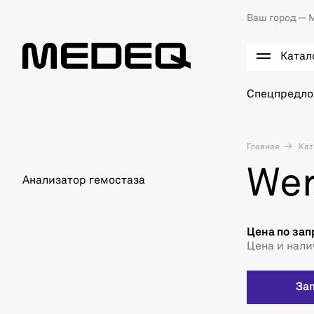
Ваш город —
М
Катал
Спецпредл
Главная
Кат
Wer
Анализатор гемостаза
Цена по зап
Цена и нали
За