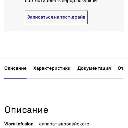
протестировать перед покупкой
Записаться на тест-драйв
Описание
Характеристики
Документация
Отз
Описание
Viora Infusion
— аппарат европейского