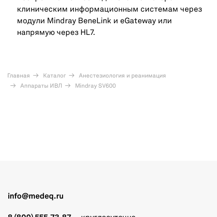
клиническим информационным системам через
модули Mindray BeneLink и eGateway или
напрямую через HL7.
Главная
Каталог
Анестезиология и реанимация
Аппараты ИВЛ
Mindray SV600
info@medeq.ru