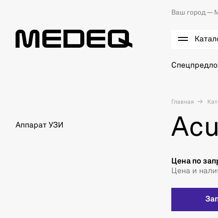
Ваш город —
М
Катал
Спецпредл
Главная
Кат
Acu
Аппарат УЗИ
Цена по зап
Цена и нали
За