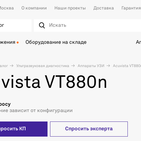
осква
О компании
Наши проекты
Доставка
Гарантия
ог
ожения
Оборудование на складе
А
алог
Ультразвуковая диагностика
Аппараты УЗИ
Acuvista VT880
vista VT880n
росу
чие зависит от конфигурации
просить КП
Спросить эксперта