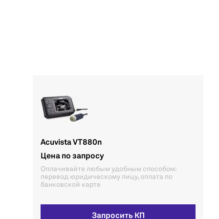
Acuvista VT880n
Цена по запросу
Оплачивайте любым удобным способом:
перевод юридическому лицу, оплата по
банковской карте
Запросить КП