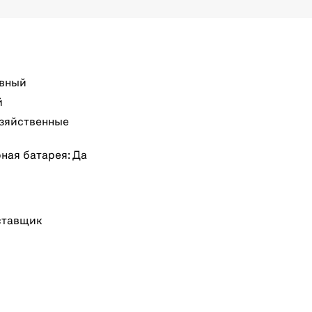
ивный
й
озяйственные
ная батарея: Да
ставщик