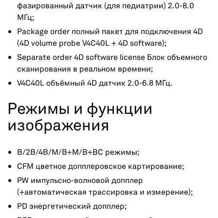
фазированный датчик (для педиатрии) 2.0-8.0
МГц;
Рackage order полный пакет для подключения 4D
(4D volume probe V4C40L + 4D software);
Separate order 4D software license Блок объемного
сканирования в реальном времени;
V4C40L объёмный 4D датчик 2.0-6.8 МГц.
Режимы и функции
изображения
B/2B/4B/M/B+M/B+BC режимы;
CFM цветное допплеровское картирование;
PW импульсно-волновой допплер
(+автоматическая трассировка и измерение);
PD энергетический допплер;