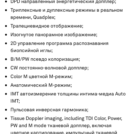
DPD направленный энергетический допплер;
Триплексные и дуплексные режимы в реальном
времени, Quadplex;
Трапециевидное отображение;
Изогнутое панорамное изображение;
2D управление программа распознавания
биопсийной иглы;
B/M/PW псевдо колоризация;
CW постоянно-волновой допплер;
Color M цветной М-режим;
Анатомический М-режим;
IMT автоизмерение толщины интима-медиа Auto
IMT;
Пульсовая инверсная гармоника;
Tissue Doppler imaging, including TDI Color, Power,
PW and M mode тканевой допплер, включая
цветное картирование, импульсный тканевой