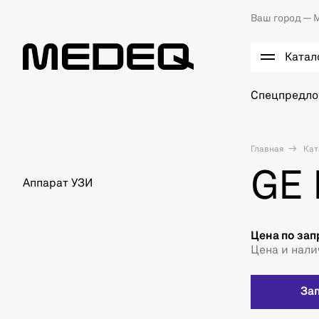
Ваш город —
М
Катал
Спецпредл
Главная
Кат
GE 
Аппарат УЗИ
Цена по зап
Цена и нали
За