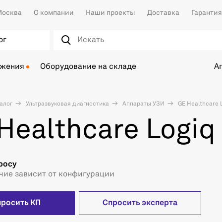
осква
О компании
Наши проекты
Доставка
Гарантия
ог
ожения
Оборудование на складе
А
алог
Ультразвуковая диагностика
Аппараты УЗИ
GE Healthcare L
Healthcare Logiq 
росу
чие зависит от конфигурации
просить КП
Спросить эксперта