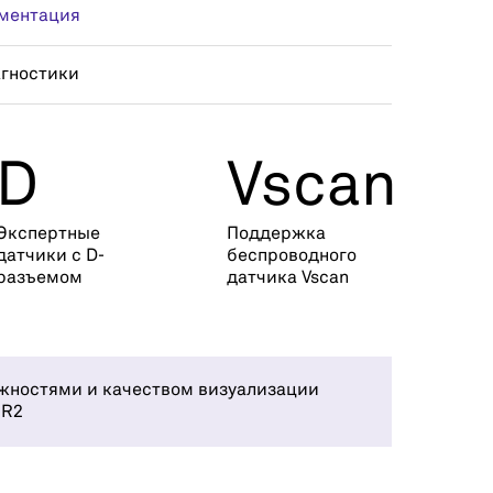
ментация
агностики
D
Vscan
Экспертные
Поддержка
датчики с D-
беспроводного
разъемом
датчика Vscan
жностями и качеством визуализации
 R2