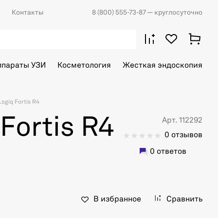
Контакты
8 (800) 555-73-87
— круглосуточно
ппараты УЗИ
Косметология
Жесткая эндоскопия
ogiq Fortis R4
Fortis R4
Арт. 112292
0 отзывов
0 ответов
В избранное
Сравнить