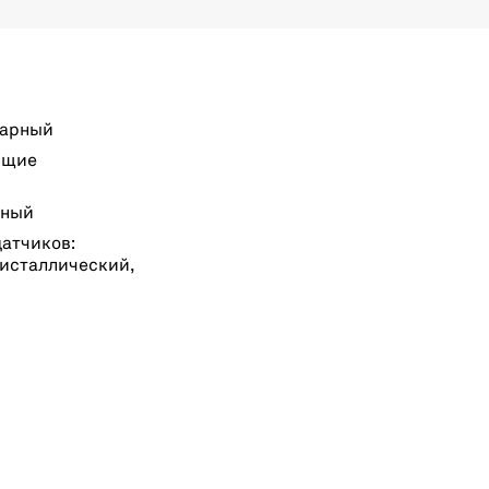
нарный
бщие
тный
атчиков:
исталлический,