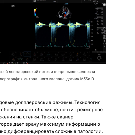
овой допплеровский поток и непрерывноволновая
лерография митрального клапана, датчик M5Sc‑D
едовые допплеровские режимы. Технология
ow обеспечивает объемное, почти трехмерное
жения на стенки. Также сканер
оторое дает врачу максимум информации о
нно дифференцировать сложные патологии.