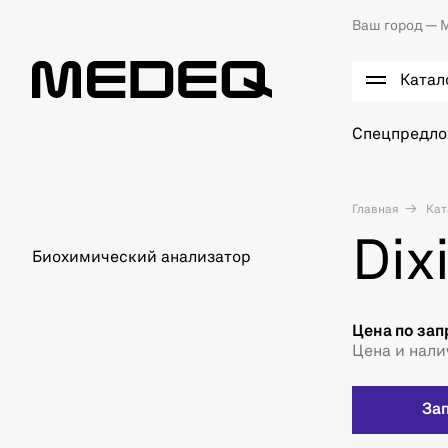
Ваш город —
М
Катал
Спецпредл
Главная
Кат
Dix
Биохимический анализатор
Цена по зап
Цена и нали
За