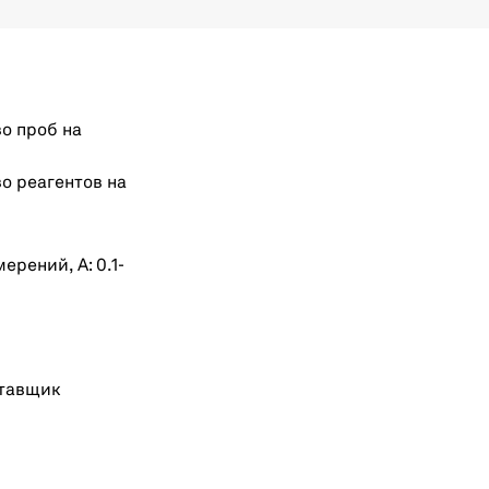
о проб на
о реагентов на
рений, А: 0.1-
тавщик