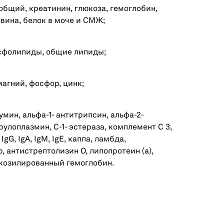
общий, креатинин, глюкоза, гемоглобин,
вина, белок в моче и СМЖ;
осфолипиды, общие липиды;
магний, фосфор, цинк;
мин, альфа-1- антитрипсин, альфа-2-
улоплазмин, С-1- эстераза, комплемент С 3,
G, IgA, IgM, IgE, каппа, ламбда,
 антистрептолизин О, липопротеин (а),
икозилированный гемоглобин.