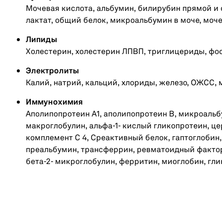
Мочевая кислота, альбумин, билирубин прямой и 
лактат, общий белок, микроальбумин в моче, моче
Липиды
Холестерин, холестерин ЛПВП, триглицериды, ф
Электролиты
Калий, натрий, кальций, хлориды, железо, ОЖСС, 
Иммунохимия
Аполипопротеин А1, аполипопротеин B, микроальбу
макроглобулин, альфа-1- кислый гликопротеин, цер
комплемент С 4, Среактивный белок, гаптоглобин, Ig
преальбумин, трансферрин, ревматоидный фактор,
бета-2- микроглобулин, ферритин, миоглобин, гл