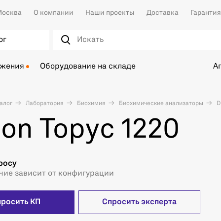
осква
О компании
Наши проекты
Доставка
Гарантия
ог
ожения
Оборудование на складе
А
алог
Лаборатория
Биохимия
Биохимические анализаторы
Di
ion Торус 1220
росу
чие зависит от конфигурации
просить КП
Спросить эксперта