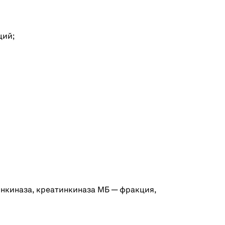
ций;
тинкиназа, креатинкиназа МБ — фракция,