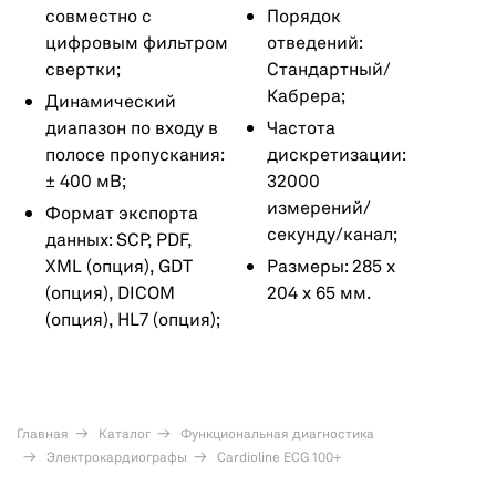
совместно с
Порядок
цифровым фильтром
отведений:
свертки;
Стандартный/
Кабрера;
Динамический
диапазон по входу в
Частота
полосе пропускания:
дискретизации:
± 400 мВ;
32000
измерений/
Формат экспорта
секунду/канал;
данных: SCP, PDF,
XML (опция), GDT
Размеры: 285 х
(опция), DICOM
204 х 65 мм.
(опция), HL7 (опция);
Главная
Каталог
Функциональная диагностика
Электрокардиографы
Cardioline ECG 100+