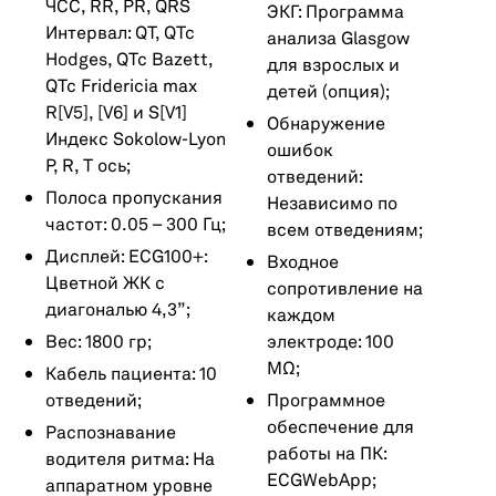
ЧСС, RR, PR, QRS
ЭКГ: Программа
Интервал: QT, QTc
анализа Glasgow
Hodges, QTc Bazett,
для взрослых и
QTc Fridericia max
детей (опция);
R[V5], [V6] и S[V1]
Обнаружение
Индекс Sokolow-Lyon
ошибок
P, R, T ось;
отведений:
Полоса пропускания
Независимо по
частот: 0.05 – 300 Гц;
всем отведениям;
Дисплей: ECG100+:
Входное
Цветной ЖК с
сопротивление на
диагональю 4,3”;
каждом
Вес: 1800 гр;
электроде: 100
MΩ;
Кабель пациента: 10
отведений;
Программное
обеспечение для
Распознавание
работы на ПК:
водителя ритма: На
ECGWebApp;
аппаратном уровне