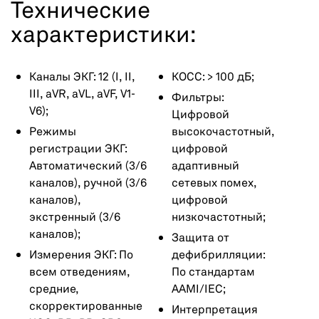
Технические
характеристики:
Каналы ЭКГ: 12 (I, II,
КОСС: > 100 дБ;
III, aVR, aVL, aVF, V1-
Фильтры:
V6);
Цифровой
Режимы
высокочастотный,
регистрации ЭКГ:
цифровой
Автоматический (3/6
адаптивный
каналов), ручной (3/6
сетевых помех,
каналов),
цифровой
экстренный (3/6
низкочастотный;
каналов);
Защита от
Измерения ЭКГ: По
дефибрилляции:
всем отведениям,
По стандартам
средние,
AAMI/IEC;
скорректированные
Интерпретация