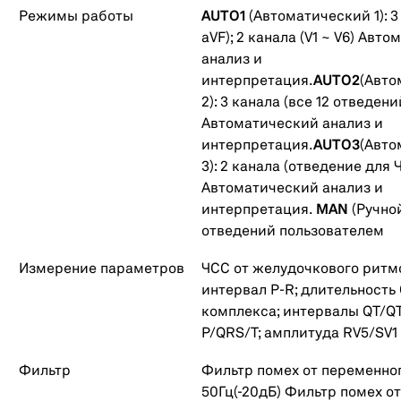
Режимы работы
AUTO1
(Автоматический 1): 3 
aVF); 2 канала (V1 ~ V6) Авт
анализ и
интерпретация.
AUTO2
(Авто
2): 3 канала (все 12 отведени
Автоматический анализ и
интерпретация.
AUTO3
(Авто
3): 2 канала (отведение для 
Автоматический анализ и
интерпретация.
MAN
(Ручной
отведений пользователем
Измерение параметров
ЧСС от желудочкового ритм
интервал P-R; длительность
комплекса; интервалы QT/QT
P/QRS/T; амплитуда RV5/SV1
Фильтр
Фильтр помех от переменног
50Гц(-20дБ) Фильтр помех 