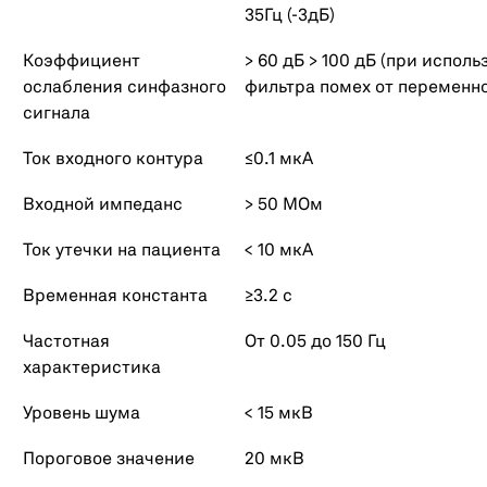
35Гц (-3дБ)
Коэффициент
> 60 дБ > 100 дБ (при испол
ослабления синфазного
фильтра помех от переменно
сигнала
Ток входного контура
≤0.1 мкА
Входной импеданс
> 50 МОм
Ток утечки на пациента
< 10 мкА
Временная константа
≥3.2 с
Частотная
От 0.05 до 150 Гц
характеристика
Уровень шума
< 15 мкВ
Пороговое значение
20 мкВ