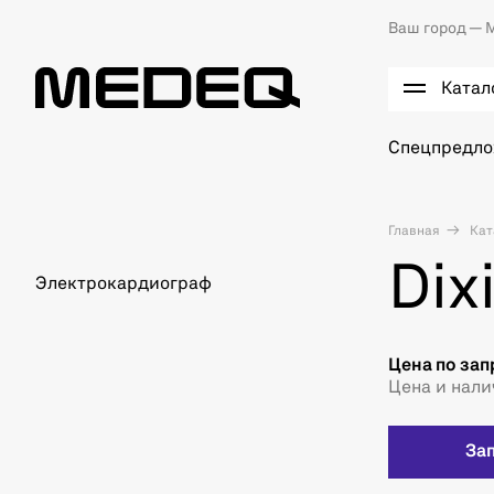
Ваш город —
М
Катал
Спецпредл
Главная
Кат
Dix
Электрокардиограф
Цена по зап
Цена и нали
За