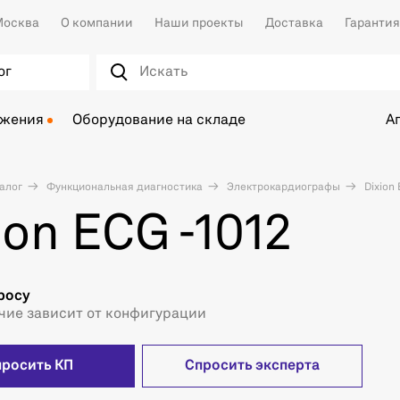
осква
О компании
Наши проекты
Доставка
Гарантия
ог
ожения
Оборудование на складе
А
алог
Функциональная диагностика
Электрокардиографы
Dixion 
ion ECG -1012
росу
чие зависит от конфигурации
просить КП
Спросить эксперта