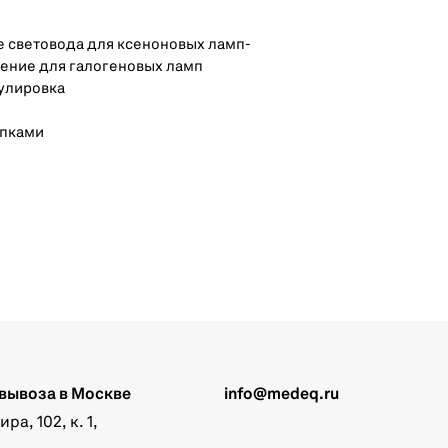
е световода для ксеноновых ламп-
нение для галогеновых ламп
улировка
опками
вывоза в Москве
info@medeq.ru
а, 102, к. 1,