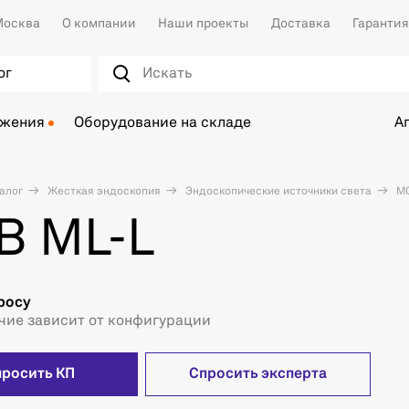
осква
О компании
Наши проекты
Доставка
Гарантия
ог
ожения
Оборудование на складе
А
алог
Жесткая эндоскопия
Эндоскопические источники света
MG
B ML-L
росу
чие зависит от конфигурации
просить КП
Спросить эксперта