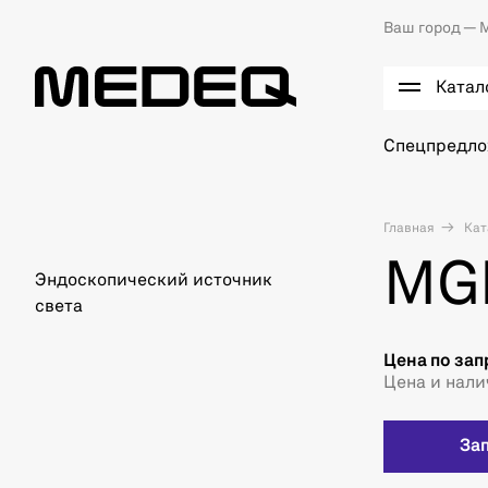
Ваш город —
М
Катал
Спецпредл
Главная
Кат
MG
Эндоскопический источник
света
Цена по зап
Цена и нали
За