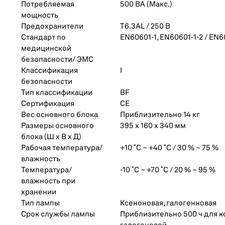
Потребляемая
500 ВА (Макс.)
мощность
Предохранители​
T6.3AL / 250 В
Стандарт по
EN60601-1, EN60601-1-2 / EN6
медицинской
безопасности/ ЭМС
Классификация
I
безопасности
Тип классификации
BF
Сертификация
CE
Вес основного блока
Приблизительно 14 кг
Размеры основного
395 x 160 x 340 мм
блока (Ш х В х Д)
Рабочая температура/
+10 ˚C ~ +40 ˚C / 30 % ~ 75 %
влажность
Температура/
-10 ˚C ~ +70 ˚C / 20 % ~ 95 %
влажность при
хранении
Тип лампы
Ксеноновая, галогенновая
Срок службы лампы
Приблизительно 500 ч для к