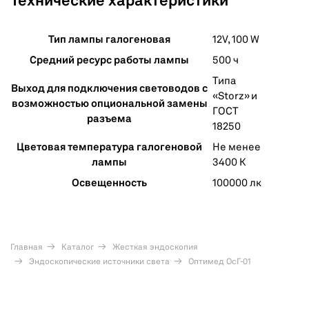
Технические характеристики
Тип лампы галогеновая
12V, 100 W
Средний ресурс работы лампы
500 ч
Типа
Выход для подключения световодов с
«Storz» и
возможностью опциональной замены
ГОСТ
разъема
18250
Цветовая температура галогеновой
Не менее
лампы
3400 К
Освещенность
100000 лк
Главная
Каталог
Жесткая эндоскопия
Эндоскопические источники света
Оптимед ОсГ-01