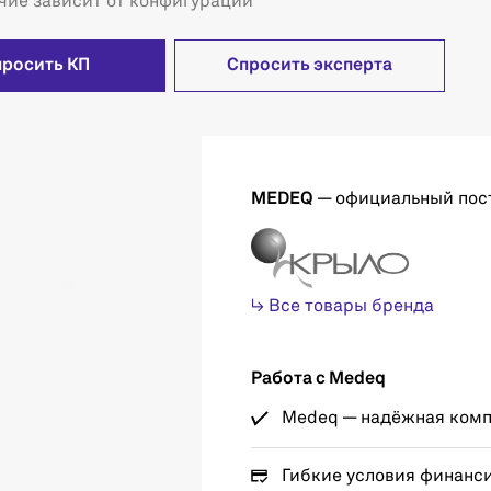
чие зависит от конфигурации
просить КП
Спросить эксперта
MEDEQ
— официальный пос
↳ Все товары бренда
Работа с Medeq
Medeq — надёжная компа
Гибкие условия финанс