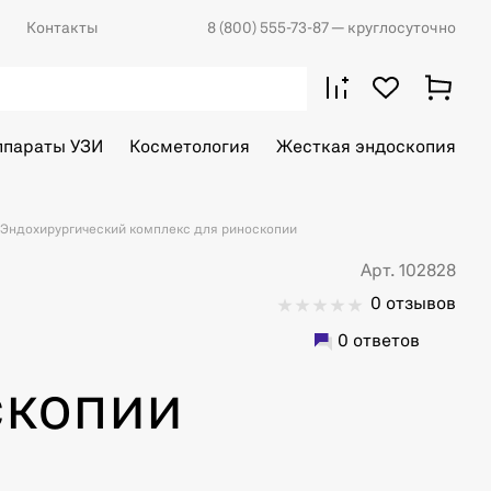
Контакты
8 (800) 555-73-87
— круглосуточно
ппараты УЗИ
Косметология
Жесткая эндоскопия
Эндохирургический комплекс для риноскопии
Арт. 102828
0 отзывов
й
0 ответов
скопии