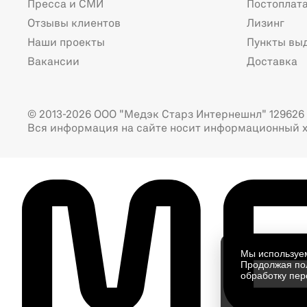
Пресса и СМИ
Постоплат
Отзывы клиентов
Лизинг
Наши проекты
Пункты вы
Вакансии
Доставка
© 2013-2026 ООО "Медэк Старз Интернешнл" 129626 г
Вся информация на сайте носит информационный х
Мы использу
Продолжая пол
обработку пер