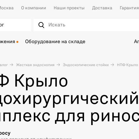
осква
О компании
Наши проекты
Доставка
Гарантия
ог
ожения
Оборудование на складе
А
алог
Жесткая эндоскопия
Эндоскопические стойки
НПФ Крыло 
Ф Крыло
дохирургически
плекс для рино
росу