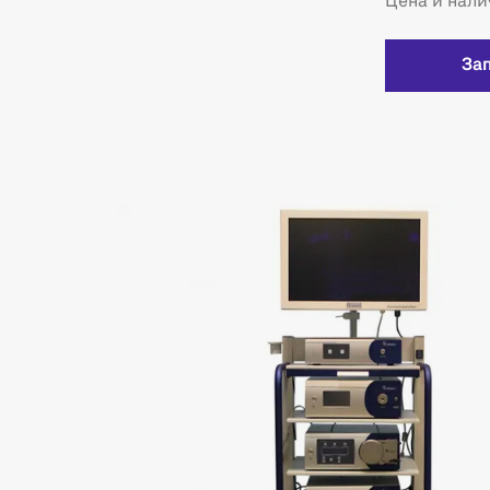
Цена и нали
За