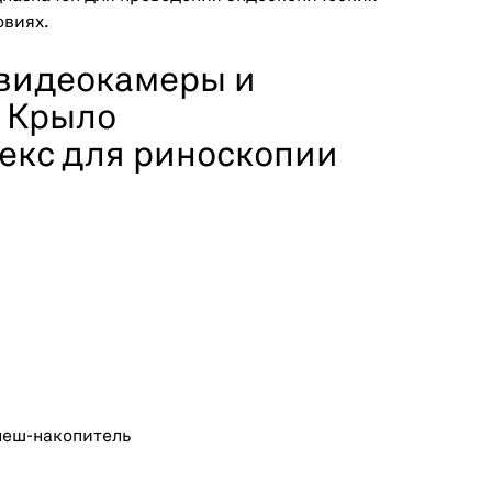
овиях.
видеокамеры и
 Крыло
екс для риноскопии
леш-накопитель