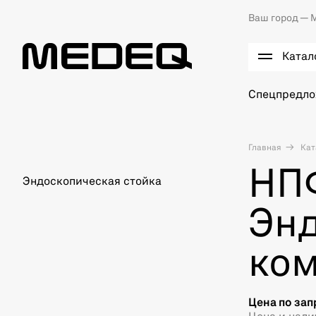
Ваш город —
М
Катал
Спецпредл
Главная
Кат
НП
Эндоскопическая стойка
Эн
ком
Цена по зап