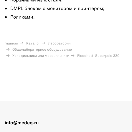
Корзинами из н/стали;
DMPL блоком с монитором и принтером;
Роликами.
Главная
Каталог
Лаборатория
Общелабораторное оборудование
Холодильники или морозильники
Fiocchetti Superpolo 320
info@medeq.ru