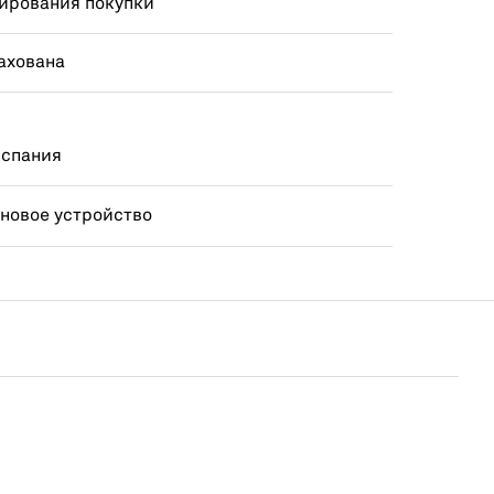
ирования покупки
ахована
Испания
 новое устройство