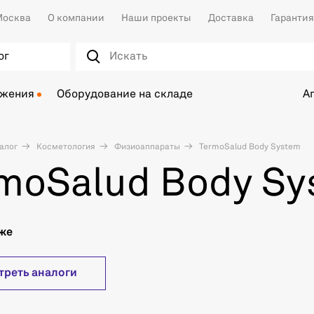
осква
О компании
Наши проекты
Доставка
Гарантия
ог
ожения
Оборудование на складе
А
алог
Косметология
Физиоаппараты
TermoSalud Body System
moSalud Body S
аже
треть аналоги