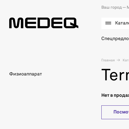
Ваш город —
М
Катал
Спецпредл
Главная
Кат
Ter
Физиоаппарат
Нет в прод
Посмо