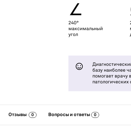
∠
240°
максимальный
угол
Диагностический
базу наиболее ч
помогает врачу 
патологических 
Отзывы
Вопросы и ответы
0
0