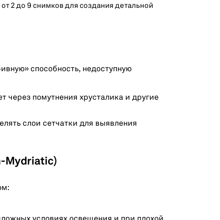
 от 2 до 9 снимков для создания детальной
ивную» способность, недоступную
ет через помутнения хрусталика и другие
елять слои сетчатки для выявления
-Mydriatic)
ом:
сложных условиях освещения и при плохой