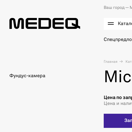
Ваш город —
М
Катал
Спецпредл
Главная
Кат
Mic
Фундус-камера
Цена по зап
Цена и нали
За