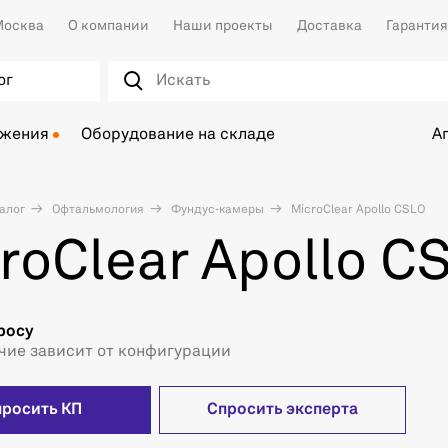
осква
О компании
Наши проекты
Доставка
Гарантия
ог
ожения
Оборудование на складе
А
алог
Офтальмология
Фундус-камеры
MicroClear Apollo CSLO
roClear Apollo C
росу
чие зависит от конфигурации
просить КП
Спросить эксперта