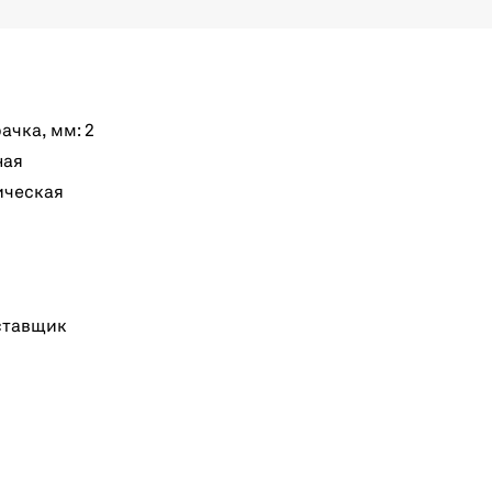
чка, мм: 2
ная
ическая
ставщик