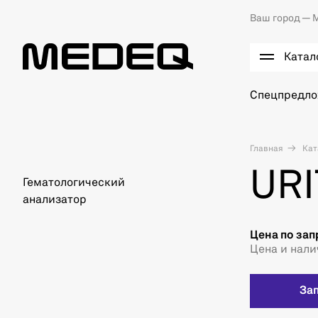
Ваш город —
М
Катал
Спецпредл
Главная
Кат
URI
Гематологический
анализатор
Цена по зап
Цена и нали
За