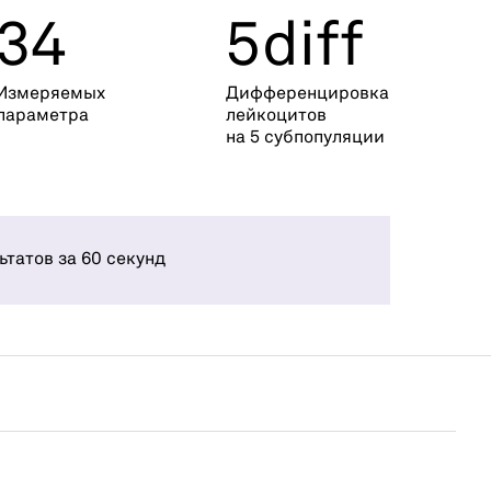
34
5diff
Измеряемых
Дифференцировка
параметра
лейкоцитов
на 5 субпопуляции
ьтатов за 60 секунд