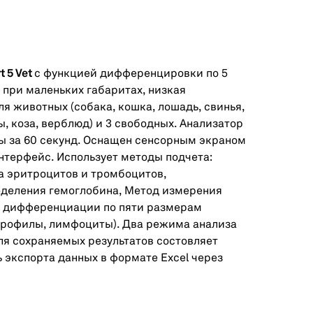
t 5 Vet
с функцией дифференцировки по 5
при маленьких габаритах, низкая
я животных (собака, кошка, лошадь, свинья,
ы, коза, верблюд) и 3 свободных. Анализатор
ты за 60 секунд. Оснащен сенсорным экраном
терфейс. Использует методы подчета:
а эритроцитов и тромбоцитов,
деления гемоглобина, Метод измерения
ля дифференциации по пяти размерам
трофилы, лимфоциты). Два режима анализа
ля сохраняемых результатов состовляет
 экспорта данных в формате Excel через