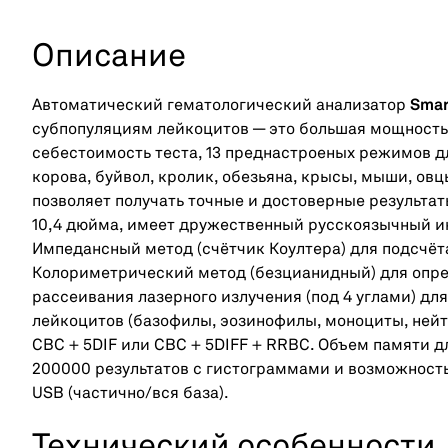
Описание
Автоматический гематологический анализатор
Smar
субпопуляциям лейкоцитов — это большая мощность 
себестоимость теста, 13 преднастроеных режимов дл
корова, буйвол, кролик, обезьяна, крысы, мыши, овц
позволяет получать точные и достоверные результа
10,4 дюйма, имеет дружественный русскоязычный ин
Импедансный метод (счётчик Коултера) для подсчёт
Колориметрический метод (безцианидный) для опре
рассеивания лазерного излучения (под 4 углами) д
лейкоцитов (базофилы, эозинофилы, моноциты, ней
CBC + 5DIF или CBC + 5DIFF + RRBC. Объем памяти д
200000 результатов с гистограммами и возможность
USB (частично/вся база).
Технический особенности