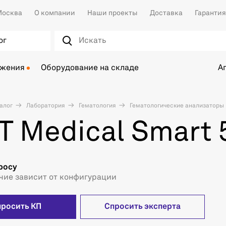
осква
О компании
Наши проекты
Доставка
Гарантия
ог
ожения
Оборудование на складе
А
алог
Лаборатория
Гематология
Гематологические анализаторы
T Medical Smart 
росу
чие зависит от конфигурации
просить КП
Спросить эксперта