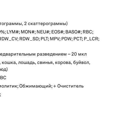
стограммы, 2 скаттерограммы)
; LYM#; MON#; NEU#; EOS#; BASO#; RBC;
 RDW_CV; RDW_SD; PLT; MPV; PDW; PCT; P_LCR;
предварительным разведением – 20 мкл
кошка, лошадь, свинья, корова, буйвол,
люд)
RBC
Гемолитик; Обжимающий; + Очиститель
;