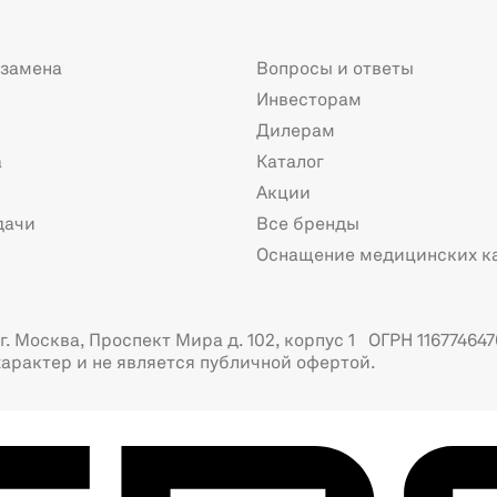
 замена
Вопросы и ответы
Инвесторам
Дилерам
а
Каталог
Акции
дачи
Все бренды
Оснащение медицинских к
. Москва, Проспект Мира д. 102, корпус 1 ОГРН 116774647
арактер и не является публичной офертой.