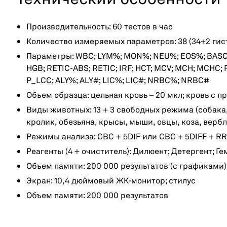
Производительность: 60 тестов в час
Количество измеряемых параметров: 38 (34+2 ги
Параметры: WBC; LYM%; MON%; NEU%; EOS%; BASO%
HGB; RETIC-ABS; RETIC; IRF; HCT; MCV; MCH; MCHC;
P_LCC; ALY%; ALY#; LIC%; LIC#; NRBC%; NRBC#
Объем образца: цельная кровь – 20 мкл; кровь с 
Виды животных: 13 + 3 свободных режима (собака, 
кролик, обезьяна, крысы, мыши, овцы, коза, верб
Режимы анализа: CBC + 5DIF или CBC + 5DIFF + R
Реагенты (4 + очиститель): Дилюент; Детергент; 
Объем памяти: 200 000 результатов (с графиками)
Экран: 10,4 дюймовый ЖК-монитор; стилус
Объем памяти: 200 000 результатов