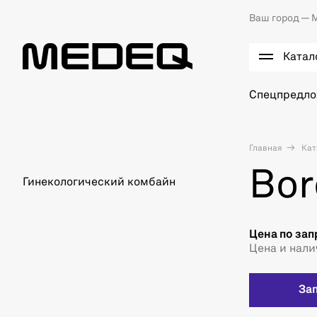
Ваш город —
М
Катал
Спецпредл
Главная
Кат
Bor
Гинекологический комбайн
Цена по зап
Цена и нали
За