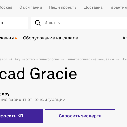
осква
О компании
Наши проекты
Доставка
Гарантия
ог
ожения
Оборудование на складе
А
алог
Акушерство и гинекология
Гинекологические комбайны
Bor
cad Gracie
росу
чие зависит от конфигурации
просить КП
Спросить эксперта