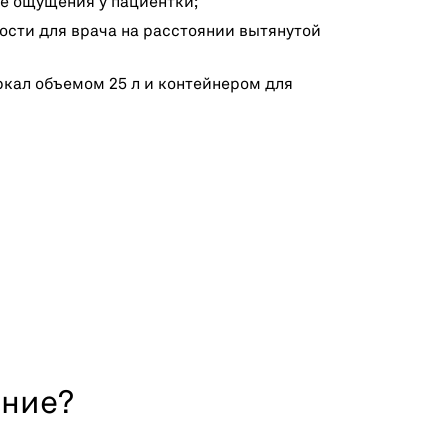
е ощущения у пациентки;
ости для врача на расстоянии вытянутой
ркал объемом 25 л и контейнером для
ание?