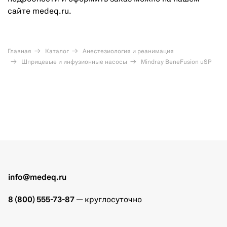
сайте medeq.ru.
Главная
Каталог
Анестезиология и реанимация
Шприцевые и инфузионные насосы
Mindray BeneFusion uSP
info@medeq.ru
8 (800) 555-73-87
— круглосуточно