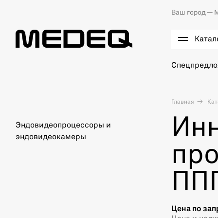
Ваш город —
М
Катал
Спецпредл
Главная
Кат
Ин
Эндовидеопроцессоры и
эндовидеокамеры
про
ППП
Цена по зап