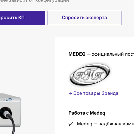
чие зависит от конфигурации
просить КП
Спросить эксперта
MEDEQ
— официальный пос
↳ Все товары бренда
Работа с Medeq
Medeq — надёжная компа