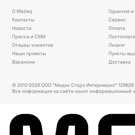
О Medeq
Гарантия и
Контакты
Сервис
Новости
Оплата
Пресса и СМИ
Постоплат
Отзывы клиентов
Лизинг
Наши проекты
Пункты вы
Вакансии
Доставка
© 2013-2026 ООО "Медэк Старз Интернешнл" 129626 г
Вся информация на сайте носит информационный х