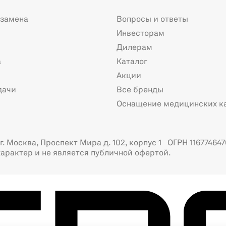
 замена
Вопросы и ответы
Инвесторам
Дилерам
а
Каталог
Акции
дачи
Все бренды
Оснащение медицинских к
. Москва, Проспект Мира д. 102, корпус 1 ОГРН 116774647
арактер и не является публичной офертой.