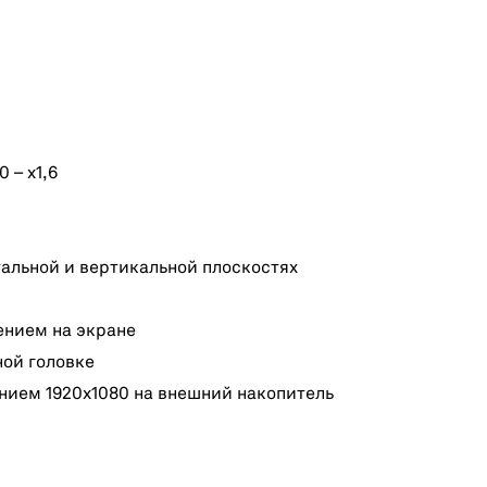
 – х1,6
альной и вертикальной плоскостях
ением на экране
ной головке
ием 1920х1080 на внешний накопитель