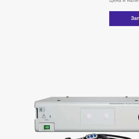
Цена и нали
За