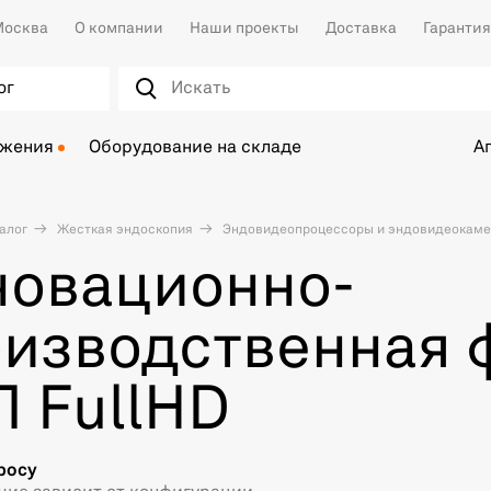
осква
О компании
Наши проекты
Доставка
Гарантия
ог
ожения
Оборудование на складе
А
алог
Жесткая эндоскопия
Эндовидеопроцессоры и эндовидеокам
новационно-
изводственная 
 FullHD
росу