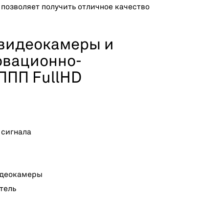
позволяет получить отличное качество
видеокамеры и
овационно-
ППП FullHD
 сигнала
идеокамеры
тель