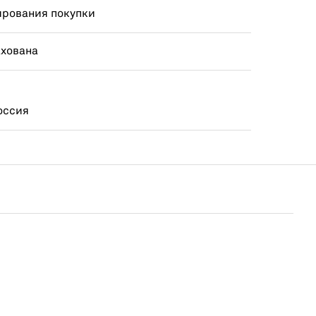
ирования покупки
ахована
оссия