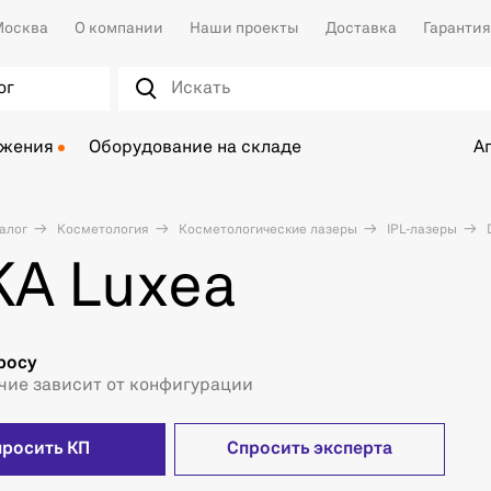
осква
О компании
Наши проекты
Доставка
Гарантия
ог
ожения
Оборудование на складе
А
алог
Косметология
Косметологические лазеры
IPL-лазеры
A Luxea
росу
чие зависит от конфигурации
просить КП
Спросить эксперта