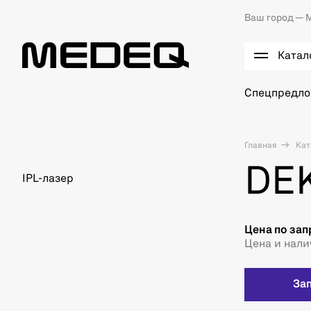
Ваш город —
М
Катал
Спецпредл
Главная
Кат
DEK
IPL-лазер
Цена по зап
Цена и нали
За