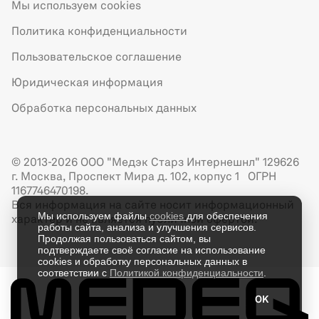
Мы используем cookies
Политика конфиденциальности
Пользовательское соглашение
Юридическая информация
Обработка персональных данных
© 2013-2026 ООО "Медэк Старз Интернешнл" 129626
г. Москва, Проспект Мира д. 102, корпус 1 ОГРН
1167746470198.
Вся информация на сайте носит информационный
Мы используем файлы
cookies
для обеспечения
характер и не является публичной офертой.
работы сайта, анализа и улучшения сервисов.
Продолжая пользоваться сайтом, вы
подтверждаете своё согласие на использование
cookies и обработку персональных данных в
соответствии с
Политикой конфиденциальности
.
OK