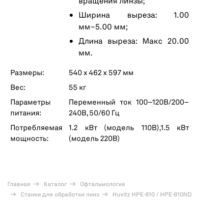
вращения линзы;
Ширина выреза: 1.00
мм~5.00 мм;
Длина выреза: Макс 20.00
мм.
Размеры:
540 х 462 х 597 мм
Вес:
55 кг
Параметры
Переменный ток 100–120В/200–
питания:
240В, 50/60 Гц
Потребляемая
1.2 кВт (модель 110В),1.5 кВт
мощность:
(модель 220В)
Главная
Каталог
Офтальмология
Станки для обработки линз
Huvitz HPE-810 / HPE-810ND