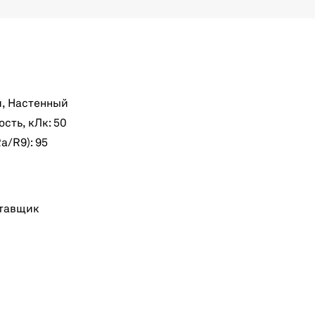
й, Настенный
ть, кЛк: 50
a/R9): 95
тавщик