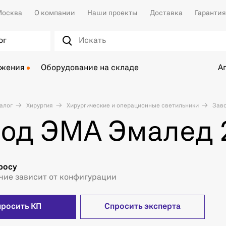
осква
О компании
Наши проекты
Доставка
Гарантия
ог
ожения
Оборудование на складе
А
алог
Хирургия
Хирургические и операционные светильники
Заво
вод ЭМА Эмалед
росу
чие зависит от конфигурации
просить КП
Спросить эксперта