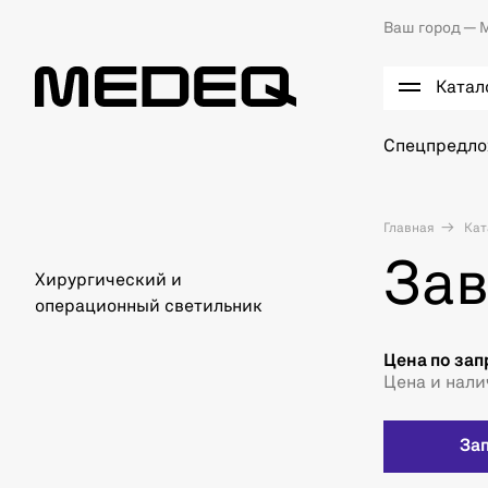
Ваш город —
М
Катал
Спецпредл
Главная
Кат
За
Хирургический и
операционный светильник
Цена по зап
Цена и нали
За