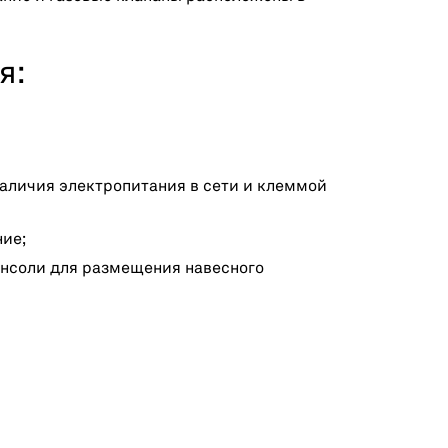
я:
наличия электропитания в сети и клеммой
ние;
онсоли для размещения навесного