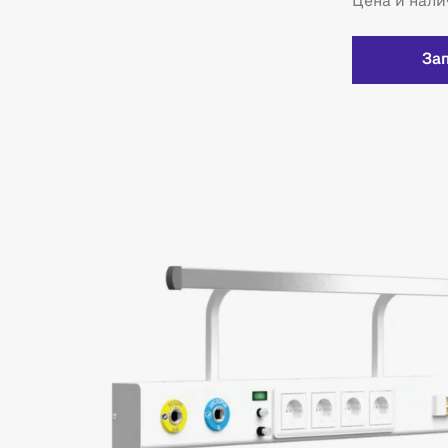
Цена и нали
За