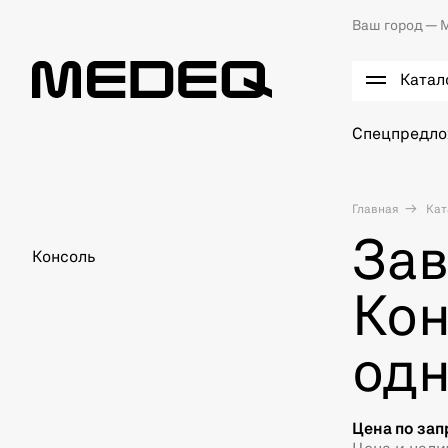
Ваш город —
М
Катал
Спецпредл
Главная
Кат
Зав
Консоль
Кон
одн
Цена по зап