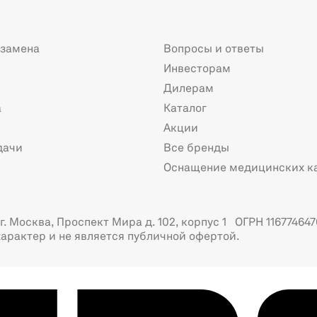
 замена
Вопросы и ответы
Инвесторам
Дилерам
а
Каталог
Акции
дачи
Все бренды
Оснащение медицинских к
. Москва, Проспект Мира д. 102, корпус 1 ОГРН 116774647
арактер и не является публичной офертой.