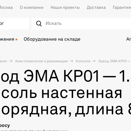
осква
О компании
Наши проекты
Доставка
Гарантия
ог
ожения
Оборудование на складе
А
алог
Анестезиология и реанимация
Консоли
Завод ЭМА КР01 — 
од ЭМА КР01 — 1
соль настенная
орядная, длина
росу