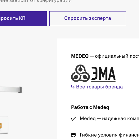
чие зависит от конфигурации
просить КП
Спросить эксперта
MEDEQ
— официальный пос
↳ Все товары бренда
Работа с Medeq
Medeq — надёжная компа
Гибкие условия финанс