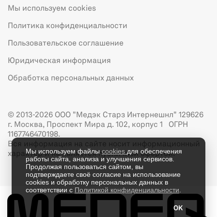
Мы используем cookies
Политика конфиденциальности
Пользовательское соглашение
Юридическая информация
Обработка персональных данных
© 2013-2026 ООО "Медэк Старз Интернешнл" 129626
г. Москва, Проспект Мира д. 102, корпус 1 ОГРН
1167746470198.
Вся информация на сайте носит информационный
Мы используем файлы
cookies
для обеспечения
характер и не является публичной офертой.
работы сайта, анализа и улучшения сервисов.
Продолжая пользоваться сайтом, вы
подтверждаете своё согласие на использование
cookies и обработку персональных данных в
соответствии с
Политикой конфиденциальности
.
OK