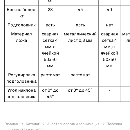
01
Вес, не более,
28
45
40
кг
Подголовник
есть
есть
нет
Материал
сварная
металлический
сварная
мет
ложа
сетка 4
лист 0,8 мм
сетка 4
л
мм, с
мм, с
ячейкой
ячейкой
50х50
50х50
мм
мм
Регулировка
растомат
растомат
-
подголовника
Угол наклона
от 0° до
от 0° до 45°
-
подголовника
45°
Главная
Каталог
Анестезиология и реанимация
Тележки