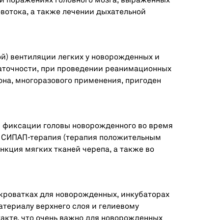
и поражениях головного мозга, выраженных
вотока, а также лечении дыхательной
ой) вентиляции легких у новорожденных и
таточности, при проведении реанимационных
она, многоразового применения, пригоден
я фиксации головы новорожденного во время
и СИПАП-терапия (терапия положительным
нкция мягких тканей черепа, а также во
кроватках для новорожденных, инкубаторах
териалу верхнего слоя и гелиевому
акте, что очень важно для новорожденных