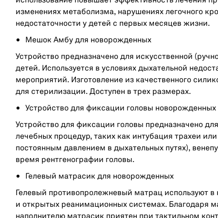
использование повышает эффективность лечения пр
изменениях метаболизма, нарушениях легочного кро
недостаточности у детей с первых месяцев жизни.
Мешок Амбу для новорожденных
Устройство предназначено для искусственной (ручн
детей. Используется в условиях дыхательной недос
мероприятий. Изготовление из качественного силик
для стерилизации. Доступен в трех размерах.
Устройство для фиксации головы новорожденных
Устройство для фиксации головы предназначено дл
лечебных процедур, таких как интубация трахеи ил
постоянным давлением в дыхательных путях), венепу
время рентгенографии головы.
Гелевый матрасик для новорожденных
Гелевый противопролежневый матрац используют в 
и открытых реанимационных системах. Благодаря ма
наполнителю матрасик приятен при тактильном конт