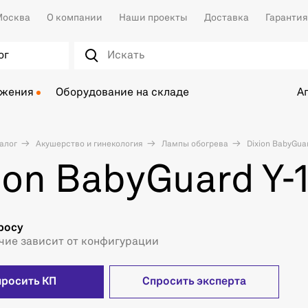
осква
О компании
Наши проекты
Доставка
Гарантия
ог
ожения
Оборудование на складе
А
алог
Акушерство и гинекология
Лампы обогрева
Dixion BabyGuar
ion BabyGuard Y-
росу
чие зависит от конфигурации
просить КП
Спросить эксперта