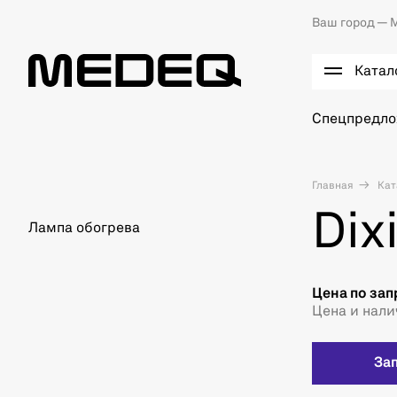
Ваш город —
М
Катал
Спецпредл
Главная
Кат
Dix
Лампа обогрева
Цена по зап
Цена и нали
За