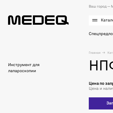
Ваш город —
М
Катал
Спецпредл
Главная
Кат
НПФ
Инструмент для
лапароскопии
Цена по зап
Цена и нали
За