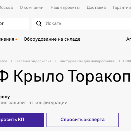
осква
О компании
Наши проекты
Доставка
Гарантия
ог
ожения
Оборудование на складе
А
алог
Жесткая эндоскопия
Инструменты для лапароскопии
НПФ 
 Крыло Торакоп
росу
чие зависит от конфигурации
просить КП
Спросить эксперта