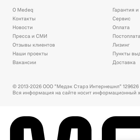
О Medeq
Гарантия и
Контакты
Сервис
Новости
Оплата
Пресса и СМИ
Постоплат
Отзывы клиентов
Лизинг
Наши проекты
Пункты вы
Вакансии
Доставка
© 2013-2026 ООО "Медэк Старз Интернешнл" 129626 г
Вся информация на сайте носит информационный х