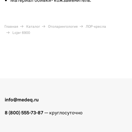
Материал обивки- кожзаменитель.
Главная
Каталог
Отоларингология
ЛОР-кресла
Lojer 6900
info@medeq.ru
8 (800) 555-73-87
— круглосуточно