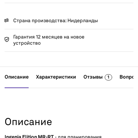
Страна производства: Нидерланды
Гарантия 12 месяцев на новое
устройство
Описание
Характеристики
Отзывы
Вопрос
1
Описание
Ingenia Elition MR-RT
- для планирования