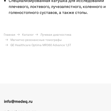
Специализированная катушка для исследований
плечевого, локтевого, лучезапястного, коленного и
голеностопного суставов, а также стопы.
Главная
Каталог
Лучевая диагностика
Магнитно-резонансные томографы
GE Healthcare Optima MR360 Advance 1,5T
info@medeq.ru