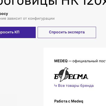
роговицы НК 120
росу
чие зависит от конфигурации
просить КП
Спросить эксперта
MEDEQ
— официальный пос
↳ Все товары бренда
Работа с Medeq