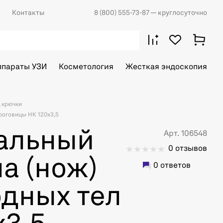
Контакты
8 (800) 555-73-87
— круглосуточно
ппараты УЗИ
Косметология
Жесткая эндоскопия
, крючки
роговицы НК 120х3,5
альный
Арт. 106548
0 отзывов
а (нож)
0 ответов
одных тел