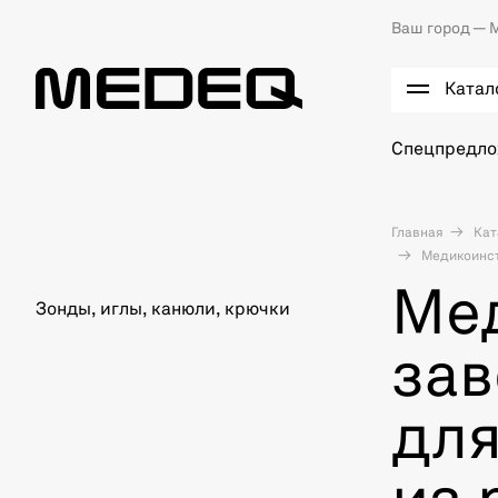
Ваш город —
М
Катал
Спецпредл
Главная
Кат
Медикоинстр
Ме
Зонды, иглы, канюли, крючки
зав
для