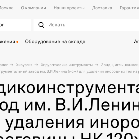
осква
О компании
Наши проекты
Доставка
Гарантия
ог
ожения
Оборудование на складе
А
алог
Хирургия
Хирургические инструменты
Зонды, иглы, канюли
ументальный завод им. В.И.Ленина (нож) для удаления инородных тел из 
дикоинструмент
од им. В.И.Ленин
 удаления инор