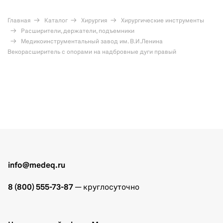
Главная
Каталог
Хирургия
Хирургические инструменты
Расширители, держатели, подъемники
Медикоинструментальный завод им. В.И.Ленина
Векорасширитель с опорами на надбровные дуги правый
info@medeq.ru
8 (800) 555-73-87
— круглосуточно