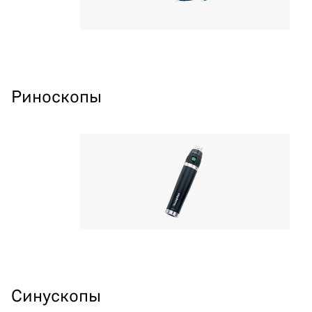
Риноскопы
Синускопы