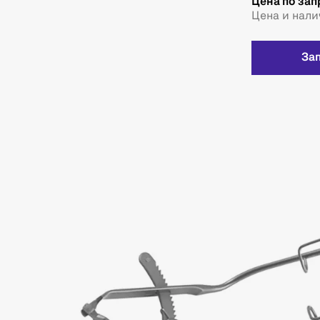
Цена по зап
Цена и нали
За