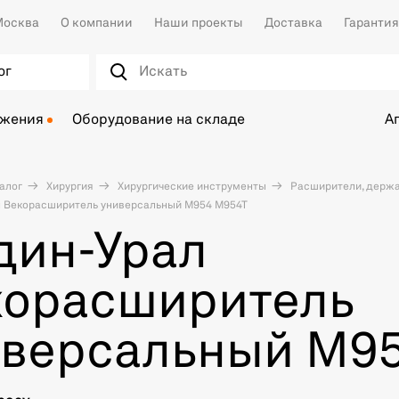
осква
О компании
Наши проекты
Доставка
Гарантия
ог
ожения
Оборудование на складе
А
алог
Хирургия
Хирургические инструменты
Расширители, держа
 Векорасширитель универсальный M954 M954T
дин-Урал
корасширитель
иверсальный M9