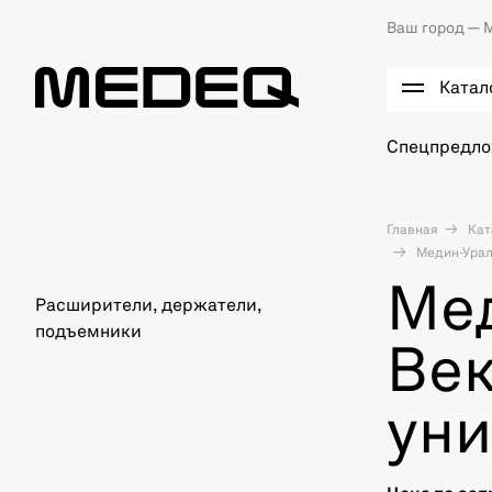
Ваш город —
М
Катал
Спецпредл
Главная
Кат
Медин-Урал
Ме
Расширители, держатели,
подъемники
Ве
ун