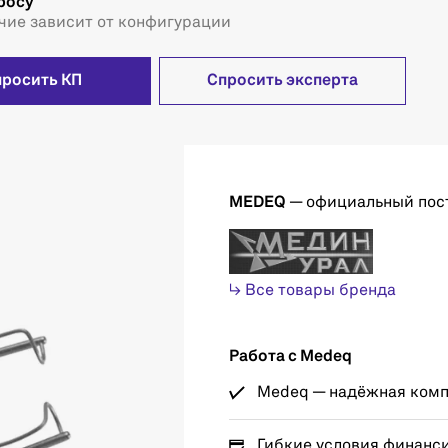
росу
чие зависит от конфигурации
просить КП
Спросить эксперта
MEDEQ
— официальный пос
↳ Все товары бренда
Работа с Medeq
Medeq — надёжная компа
Гибкие условия финанс