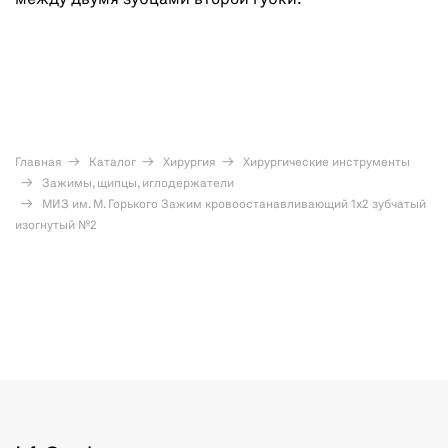
между двумя зубцами второй губки.
Главная
Каталог
Хирургия
Хирургические инструменты
Зажимы, щипцы, иглодержатели
МИЗ им. М. Горького Зажим кровоостанавливающий 1x2 зубчатый
изогнутый №2